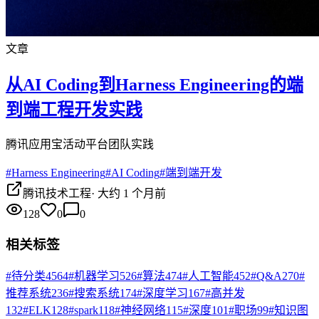
文章
从AI Coding到Harness Engineering的端
到端工程开发实践
腾讯应用宝活动平台团队实践
#
Harness Engineering
#
AI Coding
#
端到端开发
腾讯技术工程
·
大约 1 个月前
128
0
0
相关标签
#
待分类
4564
#
机器学习
526
#
算法
474
#
人工智能
452
#
Q&A
270
#
推荐系统
236
#
搜索系统
174
#
深度学习
167
#
高并发
132
#
ELK
128
#
spark
118
#
神经网络
115
#
深度
101
#
职场
99
#
知识图