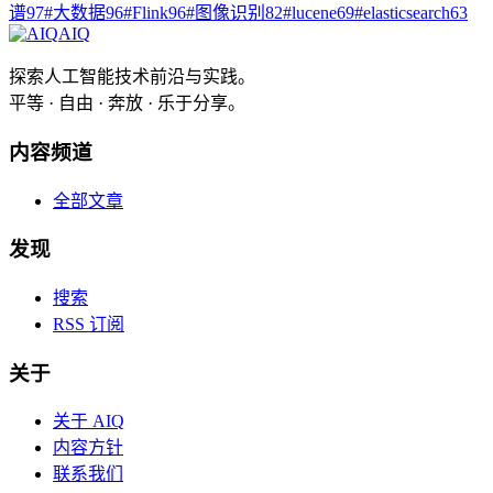
谱
97
#
大数据
96
#
Flink
96
#
图像识别
82
#
lucene
69
#
elasticsearch
63
AIQ
探索人工智能技术前沿与实践。
平等 · 自由 · 奔放 · 乐于分享。
内容频道
全部文章
发现
搜索
RSS 订阅
关于
关于 AIQ
内容方针
联系我们