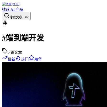
AIQ
精选 AI 产品
搜索文章...
⌘K
#
端到端开发
0
篇文章
最新
热门
精华