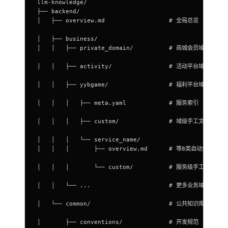
llm-knowledge/
├── backend/
│   ├── overview.md                  # 全局总览
│   ├── business/
│   │   ├── private_domain/          # 商城会员域
│   │   ├── activity/                # 活动平台域
│   │   ├── yybgame/                 # 福利平台域
│   │   │   ├── meta.yaml            # 服务索引
│   │   │   ├── custom/              # 域级手工文档
│   │   │   └── service_name/
│   │   │       ├── overview.md      # 等8类自动生成
│   │   │       └── custom/          # 服务级手工文档
│   │   └── ...                      # 更多业务域
│   └── common/                      # 公共知识库
│       ├── conventions/             # 开发规范