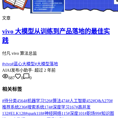
文章
vivo 大模型从训练到产品落地的最佳实
践
付凡 vivo 算法总监
#
vivo
#
蓝心大模型
#
大模型落地
AI
AI发布小助手
·
超过 2 年前
687
0
0
相关标签
#
待分类
4564
#
机器学习
526
#
算法
474
#
人工智能
452
#
Q&A
270
#
推荐系统
236
#
搜索系统
174
#
深度学习
167
#
高并发
132
#
ELK
128
#
spark
118
#
神经网络
115
#
深度
101
#
职场
99
#
知识图