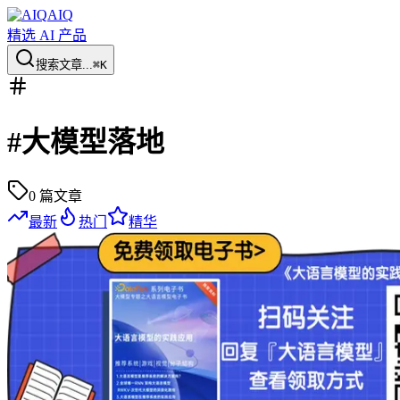
AIQ
精选 AI 产品
搜索文章...
⌘K
#
大模型落地
0
篇文章
最新
热门
精华