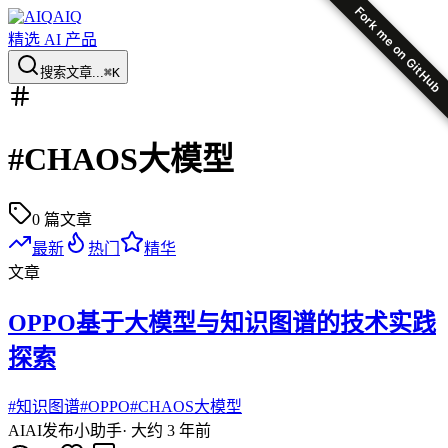
Fork me on GitHub
AIQ
精选 AI 产品
搜索文章...
⌘K
#
CHAOS大模型
0
篇文章
最新
热门
精华
文章
OPPO基于大模型与知识图谱的技术实践
探索
#
知识图谱
#
OPPO
#
CHAOS大模型
AI
AI发布小助手
·
大约 3 年前