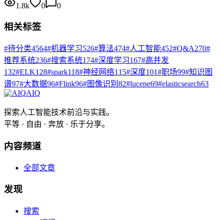
1.8k
0
0
相关标签
#
待分类
4564
#
机器学习
526
#
算法
474
#
人工智能
452
#
Q&A
270
#
推荐系统
236
#
搜索系统
174
#
深度学习
167
#
高并发
132
#
ELK
128
#
spark
118
#
神经网络
115
#
深度
101
#
职场
99
#
知识图
谱
97
#
大数据
96
#
Flink
96
#
图像识别
82
#
lucene
69
#
elasticsearch
63
AIQ
探索人工智能技术前沿与实践。
平等 · 自由 · 奔放 · 乐于分享。
内容频道
全部文章
发现
搜索