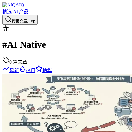
AIQ
精选 AI 产品
搜索文章...
⌘K
#
AI Native
0
篇文章
最新
热门
精华