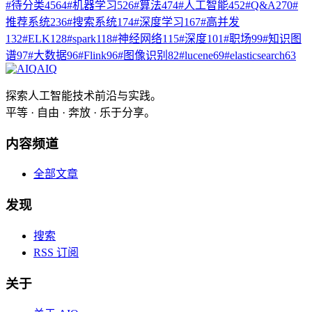
#
待分类
4564
#
机器学习
526
#
算法
474
#
人工智能
452
#
Q&A
270
#
推荐系统
236
#
搜索系统
174
#
深度学习
167
#
高并发
132
#
ELK
128
#
spark
118
#
神经网络
115
#
深度
101
#
职场
99
#
知识图
谱
97
#
大数据
96
#
Flink
96
#
图像识别
82
#
lucene
69
#
elasticsearch
63
AIQ
探索人工智能技术前沿与实践。
平等 · 自由 · 奔放 · 乐于分享。
内容频道
全部文章
发现
搜索
RSS 订阅
关于