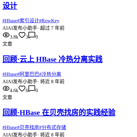
设计
#
Hbase
#
索引设计
#
RowKey
AI
AI发布小助手
·
超过 7 年前
3.8k
3
0
文章
回顾·云上 HBase 冷热分离实践
#
Hbase
#
阿里巴巴
#
冷热分离
AI
AI发布小助手
·
将近 8 年前
4.6k
6
0
文章
回顾·HBase 在贝壳找房的实践经验
#
Hbase
#
贝壳找房
#
分布式存储
AI
AI发布小助手
·
将近 8 年前