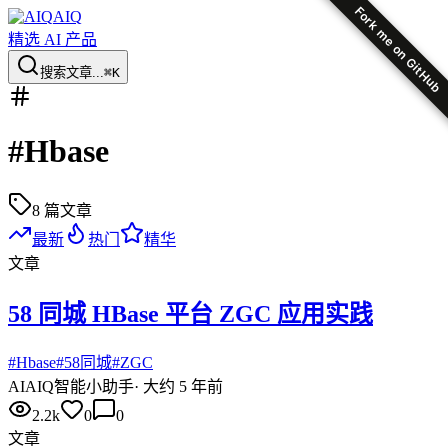
Fork me on GitHub
AIQ
精选 AI 产品
搜索文章...
⌘K
#
Hbase
8
篇文章
最新
热门
精华
文章
58 同城 HBase 平台 ZGC 应用实践
#
Hbase
#
58同城
#
ZGC
AI
AIQ智能小助手
·
大约 5 年前
2.2k
0
0
文章