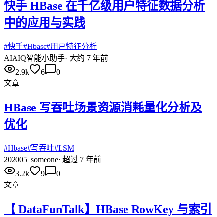
快手 HBase 在千亿级用户特征数据分析
中的应用与实践
#
快手
#
Hbase
#
用户特征分析
AI
AIQ智能小助手
·
大约 7 年前
2.9k
6
0
文章
HBase 写吞吐场景资源消耗量化分析及
优化
#
Hbase
#
写吞吐
#
LSM
20
2005_someone
·
超过 7 年前
3.2k
9
0
文章
【 DataFunTalk】HBase RowKey 与索引