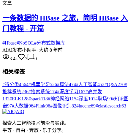
文章
一条数据的 HBase 之旅，简明 HBase 入
门教程 - 开篇
#
Hbase
#
NoSQL
#
分布式数据库
AI
AI发布小助手
·
大约 8 年前
3.4k
7
0
相关标签
#
待分类
4564
#
机器学习
526
#
算法
474
#
人工智能
452
#
Q&A
270
#
推荐系统
236
#
搜索系统
174
#
深度学习
167
#
高并发
132
#
ELK
128
#
spark
118
#
神经网络
115
#
深度
101
#
职场
99
#
知识图
谱
97
#
大数据
96
#
Flink
96
#
图像识别
82
#
lucene
69
#
elasticsearch
63
AIQ
探索人工智能技术前沿与实践。
平等 · 自由 · 奔放 · 乐于分享。