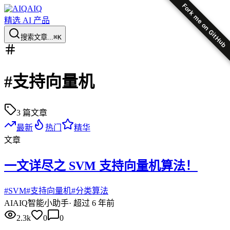
Fork me on GitHub
AIQ
精选 AI 产品
搜索文章...
⌘K
#
支持向量机
3
篇文章
最新
热门
精华
文章
一文详尽之 SVM 支持向量机算法！
#
SVM
#
支持向量机
#
分类算法
AI
AIQ智能小助手
·
超过 6 年前
2.3k
0
0