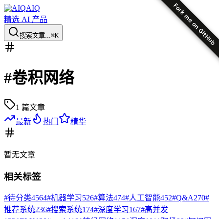
Fork me on GitHub
AIQ
精选 AI 产品
搜索文章...
⌘K
#
卷积网络
1
篇文章
最新
热门
精华
暂无
文章
相关标签
#
待分类
4564
#
机器学习
526
#
算法
474
#
人工智能
452
#
Q&A
270
#
推荐系统
236
#
搜索系统
174
#
深度学习
167
#
高并发