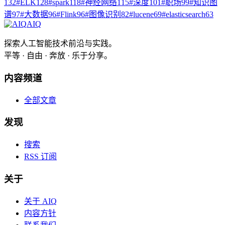
132
#
ELK
128
#
spark
118
#
神经网络
115
#
深度
101
#
职场
99
#
知识图
谱
97
#
大数据
96
#
Flink
96
#
图像识别
82
#
lucene
69
#
elasticsearch
63
AIQ
探索人工智能技术前沿与实践。
平等 · 自由 · 奔放 · 乐于分享。
内容频道
全部文章
发现
搜索
RSS 订阅
关于
关于 AIQ
内容方针