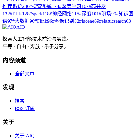
推荐系统
236
#
搜索系统
174
#
深度学习
167
#
高并发
132
#
ELK
128
#
spark
118
#
神经网络
115
#
深度
101
#
职场
99
#
知识图
谱
97
#
大数据
96
#
Flink
96
#
图像识别
82
#
lucene
69
#
elasticsearch
63
AIQ
探索人工智能技术前沿与实践。
平等 · 自由 · 奔放 · 乐于分享。
内容频道
全部文章
发现
搜索
RSS 订阅
关于
关于 AIQ