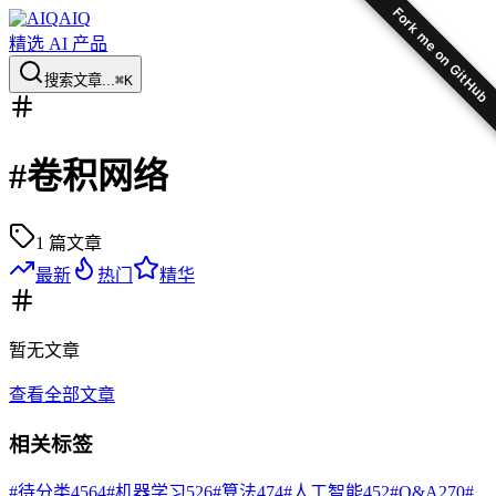
Fork me on GitHub
AIQ
精选 AI 产品
搜索文章...
⌘K
#
卷积网络
1
篇文章
最新
热门
精华
暂无
文章
查看全部文章
相关标签
#
待分类
4564
#
机器学习
526
#
算法
474
#
人工智能
452
#
Q&A
270
#