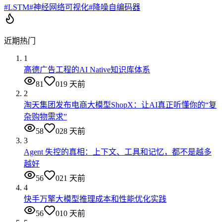
#
LSTM
#
神经网络可视化
#
降噪自编码器
近期热门
1
高德广告工程的AI Native知识库体系
81
0
19 天前
2
淘天集团发布电商大模型ShopX：让AI真正听懂你的“复
杂购物需求”
58
0
28 天前
3
Agent 失控的真相：上下文、工具和记忆，都不是越多
越好
56
0
21 天前
4
快手万擎大模型推理成本和性能优化实践
56
0
10 天前