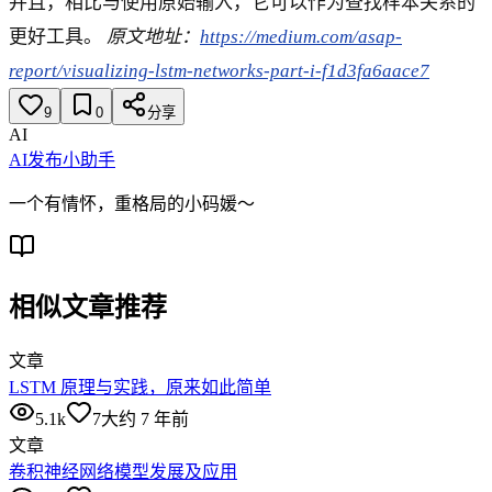
并且，相比与使用原始输入，它可以作为查找样本关系的
更好工具。
原文地址：
https://medium.com/asap-
report/visualizing-lstm-networks-part-i-f1d3fa6aace7
9
0
分享
AI
AI发布小助手
一个有情怀，重格局的小码媛～
相似文章推荐
文章
LSTM 原理与实践，原来如此简单
5.1k
7
大约 7 年前
文章
卷积神经网络模型发展及应用