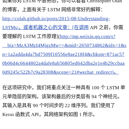
如果你对 LSTM 不甚熟悉，你可以看看 Christopher Olah
的博客，上面有关于 LSTM 网络非常好的解释：
http://colah.github.io/posts/2015-08-Understanding-
LSTMs/。或者机器之心的文章：[在调用
API 之前，你需
要理解的 LSTM 工作原理](
http://mp.weixin.qq.com/s?
__biz=MzA3MzI4MjgzMw==&mid=2650734862&idx=1&s
n=1a2adda4da7bd7509f10556e8ae218f4&chksm=871ac57
0b06d4c6644802a4dafe8ab56805ed642dba2e1e4b29ccbaa
0d9245c522b7c9a28308&scene=21#wechat_redirect)。
在这项研究中，我们将重点关注一种具有 100 个 LSTM 单
元单隐层的架构。该架构最后的分类层有 94 个神经元。
其输入是具有 90 个时间步的 22 维序列。我们使用了
Keras 函数式 API，其网络架构如图 1 所示。