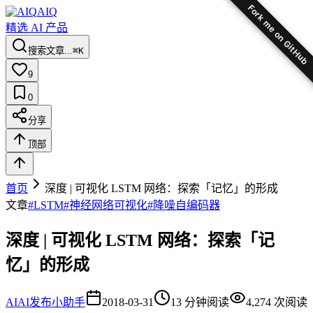
Fork me on GitHub
AIQ
精选 AI 产品
搜索文章...
⌘K
9
0
分享
顶部
首页
深度 | 可视化 LSTM 网络：探索「记忆」的形成
文章
#
LSTM
#
神经网络可视化
#
降噪自编码器
深度 | 可视化 LSTM 网络：探索「记
忆」的形成
AI
AI发布小助手
2018-03-31
13
分钟阅读
4,274
次阅读