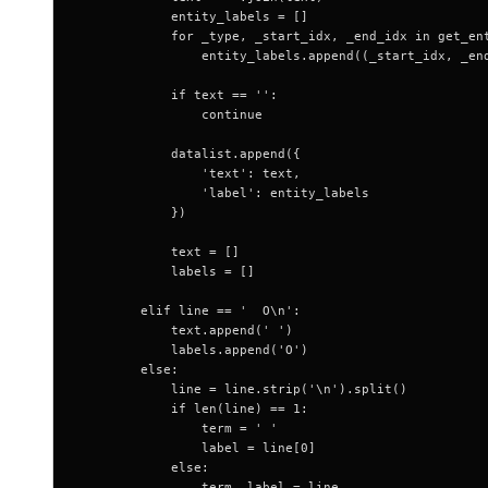
            entity_labels = []
            for _type, _start_idx, _end_idx in get_en
                entity_labels.append((_start_idx, _en
            if text == '':
                continue
            datalist.append({
                'text': text,
                'label': entity_labels
            })
            text = []
            labels = []
        elif line == '  O\n':
            text.append(' ')
            labels.append('O')
        else:
            line = line.strip('\n').split()
            if len(line) == 1:
                term = ' '
                label = line[0]
            else:
                term, label = line