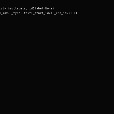
tity_bio(labels, id2label=None):
d_idx, _type, text[_start_idx: _end_idx+1]))