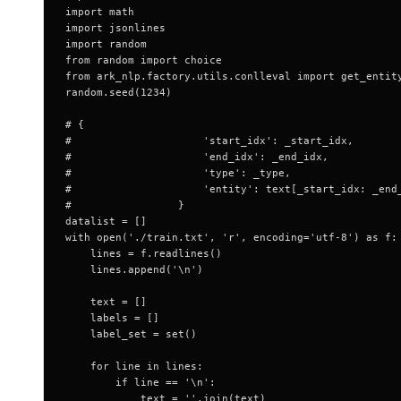
import math
import jsonlines
import random
from random import choice
from ark_nlp.factory.utils.conlleval import get_entit
random.seed(1234)
# {
#                     'start_idx': _start_idx,
#                     'end_idx': _end_idx,
#                     'type': _type,
#                     'entity': text[_start_idx: _end
#                 }
datalist = []
with open('./train.txt', 'r', encoding='utf-8') as f:
    lines = f.readlines()
    lines.append('\n')
    text = []
    labels = []
    label_set = set()
    for line in lines: 
        if line == '\n':                
            text = ''.join(text)