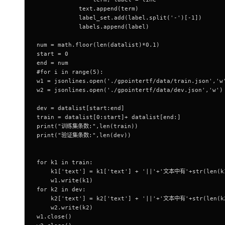
            text.append(term)
            label_set.add(label.split('-')[-1])
            labels.append(label)
num = math.floor(len(datalist)*0.1)
start = 0
end = num
#for i in range(5):
w1 = jsonlines.open('./gpointertf/data/train.json','w
w2 = jsonlines.open('./gpointertf/data/dev.json','w')
dev = datalist[start:end]
train = datalist[0:start]+ datalist[end:]
print("训练集条数:",len(train))
print("验证集条数:",len(dev))
for k1 in train:
    k1['text'] = k1['text'] + '||'+'文本中有'+str(len(
    w1.write(k1)
for k2 in dev:
    k2['text'] = k2['text'] + '||'+'文本中有'+str(len(
    w2.write(k2)
w1.close()