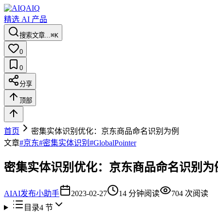
AIQ
精选 AI 产品
搜索文章...
⌘K
0
0
分享
顶部
首页
密集实体识别优化：京东商品命名识别为例
文章
#
京东
#
密集实体识别
#
GlobalPointer
密集实体识别优化：京东商品命名识别为
AI
AI发布小助手
2023-02-27
14
分钟阅读
704
次阅读
目录
4
节