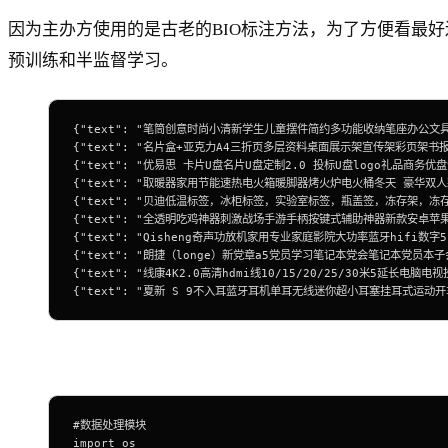
因为主办方使用的是古老的BIO标注方法，为了方便看最
预训练和半监督学习。
{"text": "笔筒创意时尚小清新学生儿童摆件简约多功能收纳笔座办公文具盒子男女欧式复古桌面
{"text": "名片盒+亚克力A4三折页多层资料桌面展示架宣传架彩页架书报刊架 A6三层资
{"text": "优易思 卡片U盘名片U盘定制2.0 投标U盘logo礼品商务优盘创意个性8G1
{"text": "取暖器家用节能速热电火箱暖脚器烤火炉电火桶冬天 豪华双人款70x32cm|
{"text": "贝迪低温标签，冰柜标签，实验室标签，瓶盖签，冻存架，冻存盒，提血库，离心管
{"text": "全透明吃鸡神器刺激战场手游手柄按键式辅助神器新款安卓苹果x指绝地求生手机外
{"text": "Qisheng奇声功放机家用专业家庭影院大功率蓝牙hifi数字5.1放大器 
{"text": "朗捷（longe）新党章a5党员学习笔记本党会笔记本党员本子会议记录本开会本
{"text": "线康4K2.0高清hdmi线10/15/20/25/30米5延长电脑电视投影仪
{"text": "夏新 S 9不入耳蓝牙耳机单耳无线迷你超小耳塞挂耳式运动开车骨传导概念超长
#数据处理模块
import os