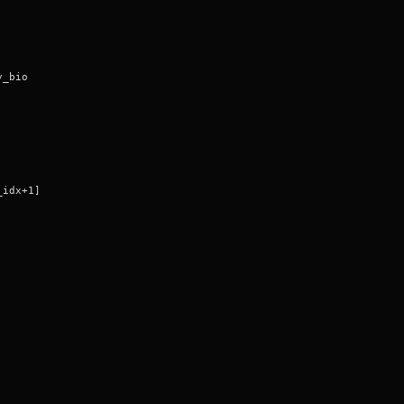
y_bio
_idx+1]