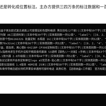
好还是转化成位置标注。主办方提供三四万条的标注数据和一
上可爱摆设彩色塑料格调 黑白羽毛(2个装)||文本中有59个字||实体类别数一共52类", "label": [[
料架||文本中有39个字||实体类别数一共52类", "label": [[0, 2, "40", "名片盒"],
6G32G 批量定制 水瓶座 1G||文本中有56个字||实体类别数一共52类", "label": [[0, 2, 
|文本中有36个字||实体类别数一共52类", "label": [[0, 2, "4", "取暖器"], [3, 
B-6421BP-IP300定制标签||文本中有55个字||实体类别数一共52类", "label": [[0, 
设和平精英食鸡套装 S3透明【银色//一对装】+手柄||文本中有63个字||实体类别数一共52类", "labe
2.0升级版||文本中有44个字||实体类别数一共52类", "label": [[0, 6, "10", "Qis
定制单位logo a5党员本-贴心款||文本中有56个字||实体类别数一共52类", "label": [[0, 1
连接线 1.4版本 HDMI线 25米||文本中有58个字||实体类别数一共52类", "label": [[0, 
待机苹果安卓通用可接听电话 高贵红色 【送收纳盒+三件套】 官方标配||文本中有71个字||实体类别数一共52类"