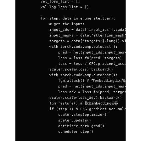
        val_loss_list = []
        val_log_loss_list = []
        for step, data in enumerate(tbar):
            # get the inputs
            input_ids = data['input_ids'].cuda()
            input_masks = data['attention_mask'].cuda
            targets = data['targets'].long().view(-1)
            with torch.cuda.amp.autocast():
                pred = net(input_ids,input_masks)    
                loss = loss_fn(pred, targets)
                loss = loss / CFG.gradient_accumulati
            scaler.scale(loss).backward()
            with torch.cuda.amp.autocast():
                fgm.attack() # 在embedding上添加对抗扰动#m
                pred = net(input_ids,input_masks) 
                loss_adv = loss_fn(pred, targets) / C
            scaler.scale(loss_adv).backward()
            fgm.restore() # 恢复embedding参数
            if (step+1) % CFG.gradient_accumulation_s
                scaler.step(optimizer)
                scaler.update()
                optimizer.zero_grad()
                scheduler.step()