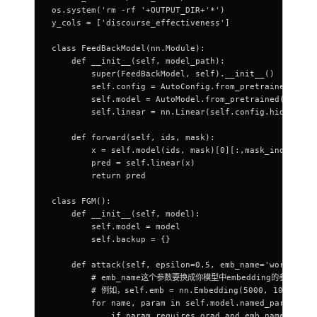
os.system('rm -rf '+OUTPUT_DIR+'*')
y_cols = ['discourse_effectiveness']
class FeedBackModel(nn.Module):
    def __init__(self, model_path):
        super(FeedBackModel, self).__init__()
        self.config = AutoConfig.from_pretrained(mode
        self.model = AutoModel.from_pretrained(model_
        self.linear = nn.Linear(self.config.hidden_si
    def forward(self, ids, mask):
        x = self.model(ids, mask)[0][:,mask_index,:]
        pred = self.linear(x)
        return pred
class FGM():
    def __init__(self, model):
        self.model = model
        self.backup = {}
    def attack(self, epsilon=0.5, emb_name='word_embe
        # emb_name这个参数要换成你模型中embedding的参数名
        # 例如，self.emb = nn.Embedding(5000, 100)
        for name, param in self.model.named_parameter
            if param.requires_grad and emb_name in na