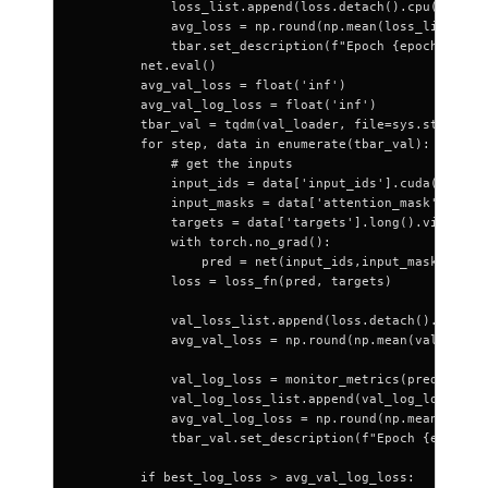
            loss_list.append(loss.detach().cpu().item
            avg_loss = np.round(np.mean(loss_list), 4
            tbar.set_description(f"Epoch {epoch + 1} 
        net.eval()
        avg_val_loss = float('inf')
        avg_val_log_loss = float('inf')
        tbar_val = tqdm(val_loader, file=sys.stdout)
        for step, data in enumerate(tbar_val):
            # get the inputs
            input_ids = data['input_ids'].cuda()
            input_masks = data['attention_mask'].cuda
            targets = data['targets'].long().view(-1)
            with torch.no_grad():
                pred = net(input_ids,input_masks)
            loss = loss_fn(pred, targets)
            val_loss_list.append(loss.detach().cpu().
            avg_val_loss = np.round(np.mean(val_loss_
            val_log_loss = monitor_metrics(pred, targ
            val_log_loss_list.append(val_log_loss)
            avg_val_log_loss = np.round(np.mean(val_l
            tbar_val.set_description(f"Epoch {epoch +
        if best_log_loss > avg_val_log_loss: