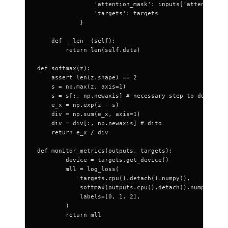
                'attention_mask': inputs['attention_m
                'targets': targets
            }
    def __len__(self):
        return len(self.data)
def softmax(z):
    assert len(z.shape) == 2
    s = np.max(z, axis=1)
    s = s[:, np.newaxis] # necessary step to do broad
    e_x = np.exp(z - s)
    div = np.sum(e_x, axis=1)
    div = div[:, np.newaxis] # dito
    return e_x / div
def monitor_metrics(outputs, targets):
        device = targets.get_device()
        mll = log_loss(
            targets.cpu().detach().numpy(),
            softmax(outputs.cpu().detach().numpy()),
            labels=[0, 1, 2],
        )
        return mll