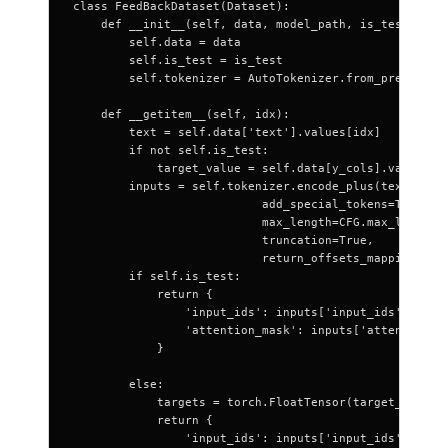
class FeedBackDataset(Dataset):
    def __init__(self, data, model_path, is_test=Fals
        self.data = data
        self.is_test = is_test
        self.tokenizer = AutoTokenizer.from_pretraine
    def __getitem__(self, idx):
        text = self.data['text'].values[idx]
        if not self.is_test:
            target_value = self.data[y_cols].values[i
        inputs = self.tokenizer.encode_plus(text,
                           add_special_tokens=True,
                           max_length=CFG.max_len,
                           truncation=True,
                           return_offsets_mapping=Fal
        if self.is_test:
            return {
                'input_ids': inputs['input_ids'],
                'attention_mask': inputs['attention_m
            }
        else:
            targets = torch.FloatTensor(target_value)
            return {
                'input_ids': inputs['input_ids'],