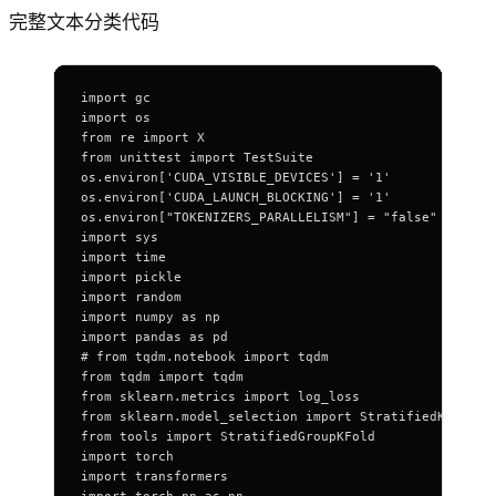
完整文本分类代码
import gc
import os
from re import X
from unittest import TestSuite
os.environ['CUDA_VISIBLE_DEVICES'] = '1'
os.environ['CUDA_LAUNCH_BLOCKING'] = '1'
os.environ["TOKENIZERS_PARALLELISM"] = "false"
import sys
import time
import pickle
import random
import numpy as np
import pandas as pd
# from tqdm.notebook import tqdm
from tqdm import tqdm 
from sklearn.metrics import log_loss
from sklearn.model_selection import StratifiedKFold,G
from tools import StratifiedGroupKFold
import torch
import transformers