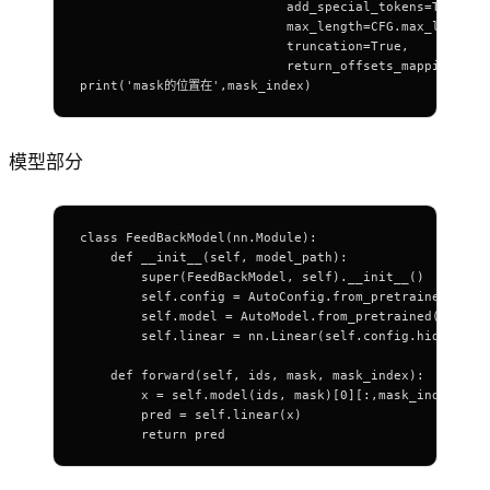
                           add_special_tokens=True,
                           max_length=CFG.max_len,
                           truncation=True,
                           return_offsets_mapping=Fal
print('mask的位置在',mask_index)
模型部分
class FeedBackModel(nn.Module):
    def __init__(self, model_path):
        super(FeedBackModel, self).__init__()
        self.config = AutoConfig.from_pretrained(mode
        self.model = AutoModel.from_pretrained(model_
        self.linear = nn.Linear(self.config.hidden_si
    def forward(self, ids, mask, mask_index):
        x = self.model(ids, mask)[0][:,mask_index,:]
        pred = self.linear(x)
        return pred