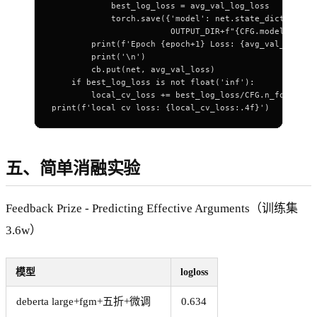
            best_log_loss = avg_val_log_loss
            torch.save({'model': net.state_dict()},
                        OUTPUT_DIR+f"{CFG.model.split
        print(f'Epoch {epoch+1} Loss: {avg_val_loss:.
        print('\n')
        cb.put(net, avg_val_loss)
    if best_log_loss is not float('inf'):
        local_cv_loss += best_log_loss/CFG.n_fold
print(f'local cv loss: {local_cv_loss:.4f}')
五、简单消融实验
Feedback Prize - Predicting Effective Arguments（训练集
3.6w）
模型
logloss
deberta large+fgm+五折+微调
0.634