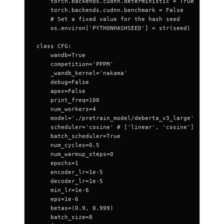
    torch.backends.cudnn.deterministic = True
    torch.backends.cudnn.benchmark = False
    # Set a fixed value for the hash seed
    os.environ['PYTHONHASHSEED'] = str(seed)
class CFG:
    wandb=True
    competition='PPPM'
    _wandb_kernel='nakama'
    debug=False
    apex=False
    print_freq=100
    num_workers=4
    model='./pretrain_model/deberta_v3_large'
    scheduler='cosine' # ['linear', 'cosine']
    batch_scheduler=True
    num_cycles=0.5
    num_warmup_steps=0
    epochs=1
    encoder_lr=1e-5
    decoder_lr=1e-5
    min_lr=1e-6
    eps=1e-6
    betas=(0.9, 0.999)
    batch_size=8