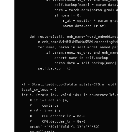
                self.backup[name] = param.data.clone(
                norm = torch.norm(param.grad) # 默认
                if norm != 0:
                    r_at = epsilon * param.grad / nor
                    param.data.add_(r_at)
    def restore(self, emb_name='word_embeddings'):
        # emb_name这个参数要换成你模型中embedding的参数名
        for name, param in self.model.named_parameter
            if param.requires_grad and emb_name in na
                assert name in self.backup
                param.data = self.backup[name]
        self.backup = {}
kf = StratifiedGroupKFold(n_splits=CFG.n_fold)
local_cv_loss = 0
for i, (train_idx, valid_idx) in enumerate(kf.split(X
    # if i+1 not in [4]:
    #     continue
    # if i+1 == 1 :
    #     CFG.encoder_lr = 8e-6
    #     CFG.decoder_lr = 8e-6
    print('*'*50+f'fold {i+1}'+'*'*50)