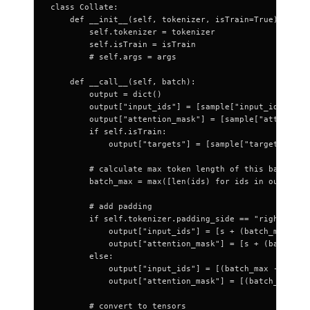
class Collate:
    def __init__(self, tokenizer, isTrain=True):
        self.tokenizer = tokenizer
        self.isTrain = isTrain
        # self.args = args
    def __call__(self, batch):
        output = dict()
        output["input_ids"] = [sample["input_ids"] fo
        output["attention_mask"] = [sample["attention
        if self.isTrain:
            output["targets"] = [sample["targets"] fo
        # calculate max token length of this batch
        batch_max = max([len(ids) for ids in output["
        # add padding
        if self.tokenizer.padding_side == "right":
            output["input_ids"] = [s + (batch_max - l
            output["attention_mask"] = [s + (batch_ma
        else:
            output["input_ids"] = [(batch_max - len(s
            output["attention_mask"] = [(batch_max - 
        # convert to tensors