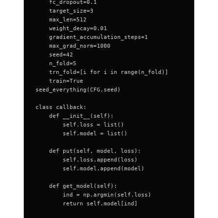
    fc_dropout=0.1
    target_size=3
    max_len=512
    weight_decay=0.01
    gradient_accumulation_steps=1
    max_grad_norm=1000
    seed=42
    n_fold=5
    trn_fold=[i for i in range(n_fold)]
    train=True
seed_everything(CFG.seed)
class callback:
    def __init__(self):
        self.loss = list()
        self.model = list()
    def put(self, model, loss):
        self.loss.append(loss)
        self.model.append(model)
    def get_model(self):
        ind = np.argmin(self.loss)
        return self.model[ind]