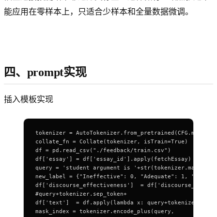
能应用在零样本上，只适合少样本和全量数据微调。
四、prompt实现
插入模板实现
tokenizer = AutoTokenizer.from_pretrained(CFG.model)
collate_fn = Collate(tokenizer, isTrain=True)
df = pd.read_csv("./feedback/train.csv")
df['essay'] = df['essay_id'].apply(fetchEssay)
query = 'student argument is '+str(tokenizer.mask_tok
new_label = {"Ineffective": 0, "Adequate": 1, "Effect
df['discourse_effectiveness']  = df['discourse_effect
#query+tokenizer.sep_token+
df['text']  = df.apply(lambda x: query+tokenizer.sep_
mask_index = tokenizer.encode_plus(query,