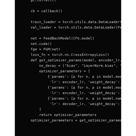
    gc.collect()
    cb = callback()
    train_loader = torch.utils.data.DataLoader(FeedBa
    val_loader = torch.utils.data.DataLoader(FeedBack
    net = FeedBackModel(CFG.model)
    net.cuda()
    fgm = FGM(net)
    loss_fn = torch.nn.CrossEntropyLoss()
    def get_optimizer_params(model, encoder_lr, decod
        no_decay = ["bias", "LayerNorm.bias", "LayerN
        optimizer_parameters = [
            {'params': [p for n, p in model.model.nam
             'lr': encoder_lr, 'weight_decay': weight
            {'params': [p for n, p in model.model.nam
             'lr': encoder_lr, 'weight_decay': 0.0},
            {'params': [p for n, p in model.named_par
             'lr': decoder_lr, 'weight_decay': 0.0}
        ]
        return optimizer_parameters
    optimizer_parameters = get_optimizer_params(net,
                                                encod
                                                decod