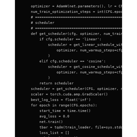
                                                weigh
    optimizer = AdamW(net.parameters(), lr = CFG.enco
    num_train_optimization_steps = int(CFG.epochs * l
    # ===============================================
    # scheduler
    # ===============================================
    def get_scheduler(cfg, optimizer, num_train_steps
        if cfg.scheduler == 'linear':
            scheduler = get_linear_schedule_with_warm
                optimizer, num_warmup_steps=cfg.num_w
            )
        elif cfg.scheduler == 'cosine':
            scheduler = get_cosine_schedule_with_warm
                optimizer, num_warmup_steps=cfg.num_w
            )
        return scheduler
    scheduler = get_scheduler(CFG, optimizer, num_tra
    scaler = torch.cuda.amp.GradScaler()
    best_log_loss = float('inf')
    for epoch in range(CFG.epochs):
        start_time = time.time()
        avg_loss = 0.0
        net.train()
        tbar = tqdm(train_loader, file=sys.stdout)
        loss_list = []