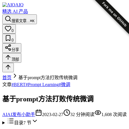
Fork me on GitHub
AIQ
精选 AI 产品
搜索文章...
⌘K
0
0
分享
顶部
首页
基于prompt方法打败传统微调
文章
#
BERT
#
Prompt Learning
#
微调
基于prompt方法打败传统微调
AI
AI发布小助手
2023-02-27
32
分钟阅读
1,608
次阅读
目录
7
节