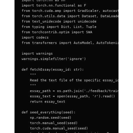
import torch.nn as nn
import torch.nn.functional as F
from torch.cuda.amp import GradScaler, autocast
from torch.utils.data import Dataset, DataLoader
from text_unidecode import unidecode
from typing import Dict, List, Tuple
from torchcontrib.optim import SWA
import codecs
from transformers import AutoModel, AutoTokenizer, Ad
import warnings
warnings.simplefilter('ignore')
def fetchEssay(essay_id: str):
    """
    Read the text file of the specific essay_id
    """
    essay_path = os.path.join('./feedback/train/', es
    essay_text = open(essay_path, 'r').read()
    return essay_text
def seed_everything(seed):
    np.random.seed(seed)
    torch.manual_seed(seed)
    torch.cuda.manual_seed(seed)