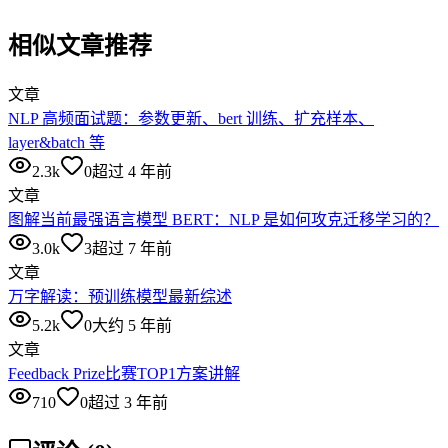
相似文章推荐
文章
NLP 高频面试题：参数更新、bert 训练、扩充样本、
layer&batch 等
2.3k
0
超过 4 年前
文章
图解当前最强语言模型 BERT：NLP 是如何攻克迁移学习的？
3.0k
3
超过 7 年前
文章
万字解读：预训练模型最新综述
5.2k
0
大约 5 年前
文章
Feedback Prize比赛TOP1方案讲解
710
0
超过 3 年前