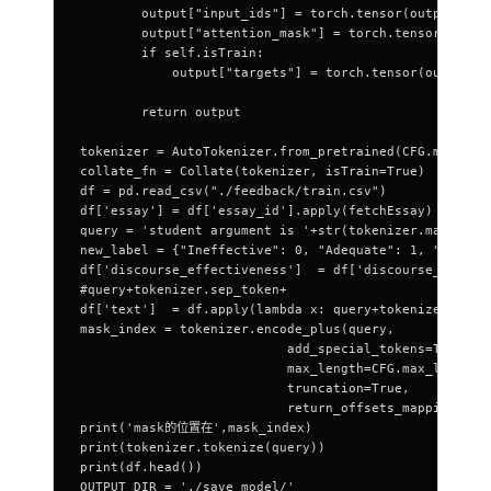
        output["input_ids"] = torch.tensor(output["in
        output["attention_mask"] = torch.tensor(outpu
        if self.isTrain:
            output["targets"] = torch.tensor(output["
        return output
tokenizer = AutoTokenizer.from_pretrained(CFG.model)
collate_fn = Collate(tokenizer, isTrain=True)
df = pd.read_csv("./feedback/train.csv")
df['essay'] = df['essay_id'].apply(fetchEssay)
query = 'student argument is '+str(tokenizer.mask_tok
new_label = {"Ineffective": 0, "Adequate": 1, "Effect
df['discourse_effectiveness']  = df['discourse_effect
#query+tokenizer.sep_token+
df['text']  = df.apply(lambda x: query+tokenizer.sep_
mask_index = tokenizer.encode_plus(query,
                           add_special_tokens=True,
                           max_length=CFG.max_len,
                           truncation=True,
                           return_offsets_mapping=Fal
print('mask的位置在',mask_index)
print(tokenizer.tokenize(query))
print(df.head())
OUTPUT_DIR = './save_model/'