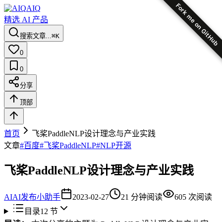
Fork me on GitHub
AIQ
精选 AI 产品
搜索文章...
⌘K
0
0
分享
顶部
首页
飞桨PaddleNLP设计理念与产业实践
文章
#
百度
#
飞桨PaddleNLP
#
NLP开源
飞桨PaddleNLP设计理念与产业实践
AI
AI发布小助手
2023-02-27
21
分钟阅读
605
次阅读
目录
12
节