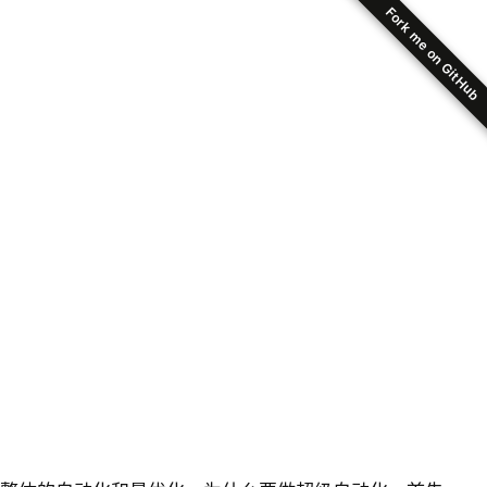
Fork me on GitHub