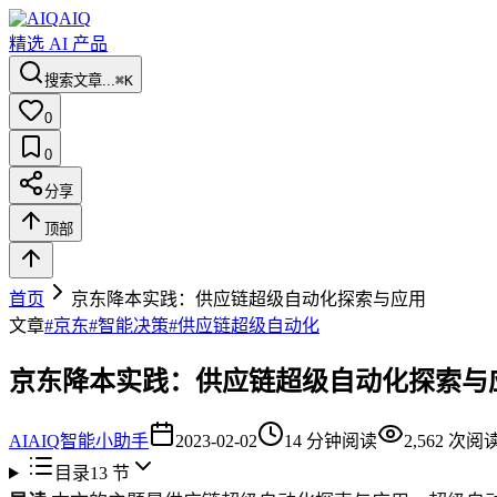
AIQ
精选 AI 产品
搜索文章...
⌘K
0
0
分享
顶部
首页
京东降本实践：供应链超级自动化探索与应用
文章
#
京东
#
智能决策
#
供应链超级自动化
京东降本实践：供应链超级自动化探索与
AI
AIQ智能小助手
2023-02-02
14
分钟阅读
2,562
次阅
目录
13
节