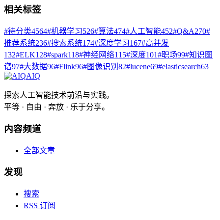
相关标签
#
待分类
4564
#
机器学习
526
#
算法
474
#
人工智能
452
#
Q&A
270
#
推荐系统
236
#
搜索系统
174
#
深度学习
167
#
高并发
132
#
ELK
128
#
spark
118
#
神经网络
115
#
深度
101
#
职场
99
#
知识图
谱
97
#
大数据
96
#
Flink
96
#
图像识别
82
#
lucene
69
#
elasticsearch
63
AIQ
探索人工智能技术前沿与实践。
平等 · 自由 · 奔放 · 乐于分享。
内容频道
全部文章
发现
搜索
RSS 订阅