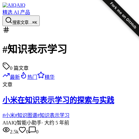
Fork me on GitHub
AIQ
精选 AI 产品
搜索文章...
⌘K
#
知识表示学习
0
篇文章
最新
热门
精华
文章
小米在知识表示学习的探索与实践
#
小米
#
知识图谱
#
知识表示学习
AI
AIQ智能小助手
·
大约 5 年前
2.5k
0
0