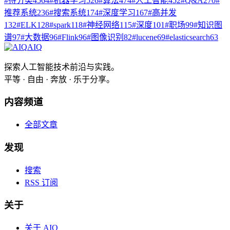
#
待分类
4564
#
机器学习
526
#
算法
474
#
人工智能
452
#
Q&A
270
#
推荐系统
236
#
搜索系统
174
#
深度学习
167
#
高并发
132
#
ELK
128
#
spark
118
#
神经网络
115
#
深度
101
#
职场
99
#
知识图
谱
97
#
大数据
96
#
Flink
96
#
图像识别
82
#
lucene
69
#
elasticsearch
63
AIQ
探索人工智能技术前沿与实践。
平等 · 自由 · 奔放 · 乐于分享。
内容频道
全部文章
发现
搜索
RSS 订阅
关于
关于 AIQ