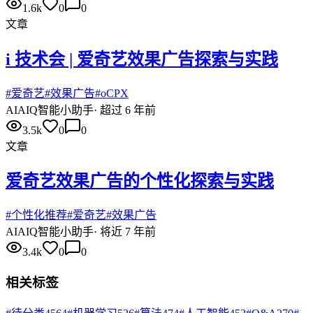
1.6k
0
0
文章
i 技术会 | 爱奇艺效果广告探索与实践
#
爱奇艺
#
效果广告
#
oCPX
AI
AIQ智能小助手
·
超过 6 年前
3.5k
0
0
文章
爱奇艺效果广告的个性化探索与实践
#
个性化推荐
#
爱奇艺
#
效果广告
AI
AIQ智能小助手
·
将近 7 年前
3.4k
0
0
相关标签