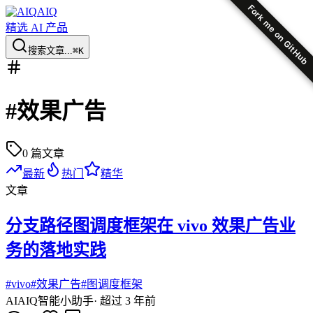
Fork me on GitHub
AIQ
精选 AI 产品
搜索文章...
⌘K
#
效果广告
0
篇文章
最新
热门
精华
文章
分支路径图调度框架在 vivo 效果广告业
务的落地实践
#
vivo
#
效果广告
#
图调度框架
AI
AIQ智能小助手
·
超过 3 年前