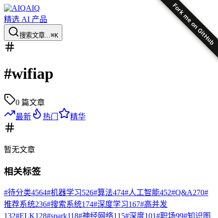
Fork me on GitHub
AIQ
精选 AI 产品
搜索文章...
⌘K
#
wifiap
0
篇文章
最新
热门
精华
暂无
文章
相关标签
#
待分类
4564
#
机器学习
526
#
算法
474
#
人工智能
452
#
Q&A
270
#
推荐系统
236
#
搜索系统
174
#
深度学习
167
#
高并发
132
#
ELK
128
#
spark
118
#
神经网络
115
#
深度
101
#
职场
99
#
知识图