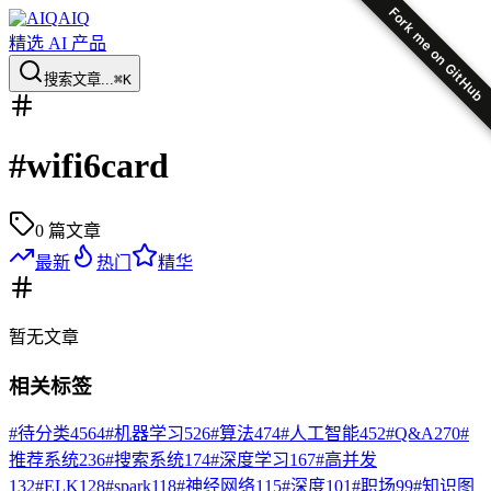
Fork me on GitHub
AIQ
精选 AI 产品
搜索文章...
⌘K
#
wifi6card
0
篇文章
最新
热门
精华
暂无
文章
相关标签
#
待分类
4564
#
机器学习
526
#
算法
474
#
人工智能
452
#
Q&A
270
#
推荐系统
236
#
搜索系统
174
#
深度学习
167
#
高并发
132
#
ELK
128
#
spark
118
#
神经网络
115
#
深度
101
#
职场
99
#
知识图