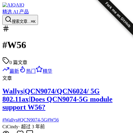
Fork me on GitHub
AIQ
精选 AI 产品
搜索文章...
⌘K
#
W56
0
篇文章
最新
热门
精华
文章
Wallys|QCN9074/QCN6024/ 5G
802.11ax|Does QCN9074-5G module
support W56?
#
Wallys
#
QCN9074-5G
#
W56
Ci
Cindy
·
超过 3 年前