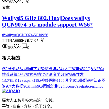
968
0
0
文章
Wallys|5 GHz 802.11ax|Does wallys
QCN9074-5G module support W56?
#
Wallys
#
QCN9074-5G
#
W56
TI
TINA6666
·
超过 3 年前
638
0
0
相关标签
#
待分类
4564
#
机器学习
526
#
算法
474
#
人工智能
452
#
Q&A
270
#
推荐系统
236
#
搜索系统
174
#
深度学习
167
#
高并发
132
#
ELK
128
#
spark
118
#
神经网络
115
#
深度
101
#
职场
99
#
知识图
谱
97
#
大数据
96
#
Flink
96
#
图像识别
82
#
lucene
69
#
elasticsearch
63
AIQ
探索人工智能技术前沿与实践。
平等 · 自由 · 奔放 · 乐于分享。