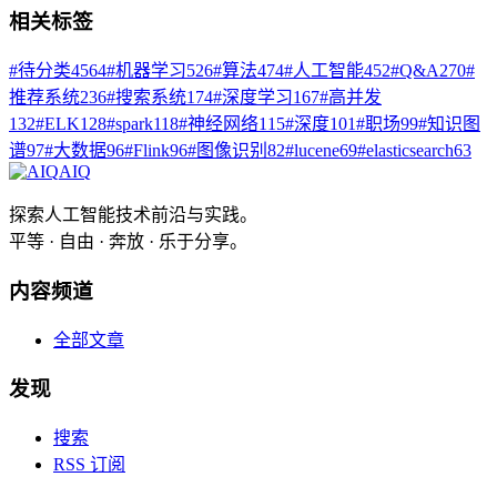
相关标签
#
待分类
4564
#
机器学习
526
#
算法
474
#
人工智能
452
#
Q&A
270
#
推荐系统
236
#
搜索系统
174
#
深度学习
167
#
高并发
132
#
ELK
128
#
spark
118
#
神经网络
115
#
深度
101
#
职场
99
#
知识图
谱
97
#
大数据
96
#
Flink
96
#
图像识别
82
#
lucene
69
#
elasticsearch
63
AIQ
探索人工智能技术前沿与实践。
平等 · 自由 · 奔放 · 乐于分享。
内容频道
全部文章
发现
搜索
RSS 订阅