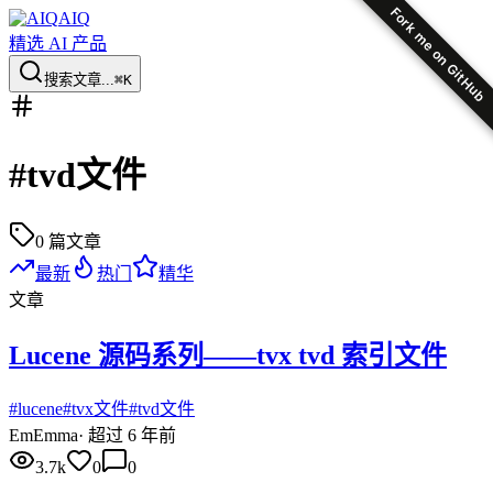
Fork me on GitHub
AIQ
精选 AI 产品
搜索文章...
⌘K
#
tvd文件
0
篇文章
最新
热门
精华
文章
Lucene 源码系列——tvx tvd 索引文件
#
lucene
#
tvx文件
#
tvd文件
Em
Emma
·
超过 6 年前
3.7k
0
0