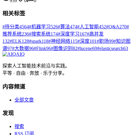
939
0
0
相关标签
#
待分类
4564
#
机器学习
526
#
算法
474
#
人工智能
452
#
Q&A
270
#
推荐系统
236
#
搜索系统
174
#
深度学习
167
#
高并发
132
#
ELK
128
#
spark
118
#
神经网络
115
#
深度
101
#
职场
99
#
知识图
谱
97
#
大数据
96
#
Flink
96
#
图像识别
82
#
lucene
69
#
elasticsearch
63
AIQ
探索人工智能技术前沿与实践。
平等 · 自由 · 奔放 · 乐于分享。
内容频道
全部文章
发现
搜索
RSS 订阅