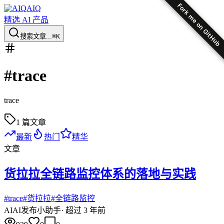
Fork me on GitHub
AIQ
精选 AI 产品
搜索文章...
⌘K
#
trace
trace
1
篇文章
最新
热门
精华
文章
货拉拉全链路监控体系的落地与实践
#
trace
#
货拉拉
#
全链路监控
AI
AI发布小助手
·
超过 3 年前