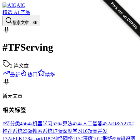
Fork me on GitHub
AIQ
精选 AI 产品
搜索文章...
⌘K
#
TFServing
2
篇文章
最新
热门
精华
暂无
文章
相关标签
#
待分类
4564
#
机器学习
526
#
算法
474
#
人工智能
452
#
Q&A
270
#
推荐系统
236
#
搜索系统
174
#
深度学习
167
#
高并发
132
#
ELK
128
#
spark
118
#
神经网络
115
#
深度
101
#
职场
99
#
知识图