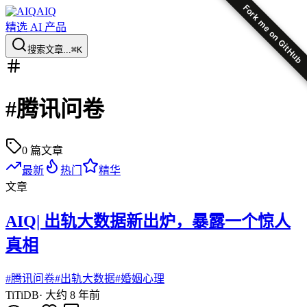
Fork me on GitHub
AIQ
精选 AI 产品
搜索文章...
⌘K
#
腾讯问卷
0
篇文章
最新
热门
精华
文章
AIQ| 出轨大数据新出炉，暴露一个惊人
真相
#
腾讯问卷
#
出轨大数据
#
婚姻心理
Ti
TiDB
·
大约 8 年前