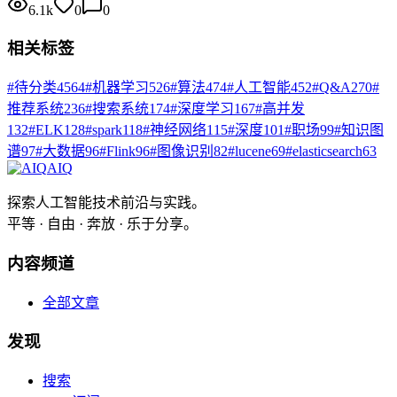
6.1k
0
0
相关标签
#
待分类
4564
#
机器学习
526
#
算法
474
#
人工智能
452
#
Q&A
270
#
推荐系统
236
#
搜索系统
174
#
深度学习
167
#
高并发
132
#
ELK
128
#
spark
118
#
神经网络
115
#
深度
101
#
职场
99
#
知识图
谱
97
#
大数据
96
#
Flink
96
#
图像识别
82
#
lucene
69
#
elasticsearch
63
AIQ
探索人工智能技术前沿与实践。
平等 · 自由 · 奔放 · 乐于分享。
内容频道
全部文章
发现
搜索