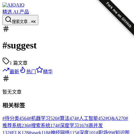
Fork me on GitHub
AIQ
精选 AI 产品
搜索文章...
⌘K
#
suggest
1
篇文章
最新
热门
精华
暂无
文章
相关标签
#
待分类
4564
#
机器学习
526
#
算法
474
#
人工智能
452
#
Q&A
270
#
推荐系统
236
#
搜索系统
174
#
深度学习
167
#
高并发
132
#
ELK
128
#
spark
118
#
神经网络
115
#
深度
101
#
职场
99
#
知识图