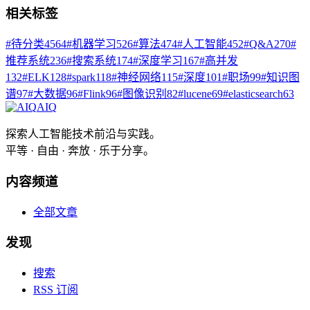
相关标签
#
待分类
4564
#
机器学习
526
#
算法
474
#
人工智能
452
#
Q&A
270
#
推荐系统
236
#
搜索系统
174
#
深度学习
167
#
高并发
132
#
ELK
128
#
spark
118
#
神经网络
115
#
深度
101
#
职场
99
#
知识图
谱
97
#
大数据
96
#
Flink
96
#
图像识别
82
#
lucene
69
#
elasticsearch
63
AIQ
探索人工智能技术前沿与实践。
平等 · 自由 · 奔放 · 乐于分享。
内容频道
全部文章
发现
搜索
RSS 订阅