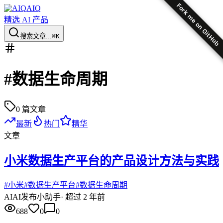
Fork me on GitHub
AIQ
精选 AI 产品
搜索文章...
⌘K
#
数据生命周期
0
篇文章
最新
热门
精华
文章
小米数据生产平台的产品设计方法与实践
#
小米
#
数据生产平台
#
数据生命周期
AI
AI发布小助手
·
超过 2 年前
688
0
0