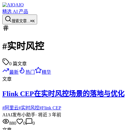
AIQ
精选 AI 产品
搜索文章...
⌘K
#
实时风控
0
篇文章
最新
热门
精华
文章
Flink CEP在实时风控场景的落地与优化
#
阿里云
#
实时风控
#
Flink CEP
AI
AI发布小助手
·
将近 3 年前
880
0
0
文章