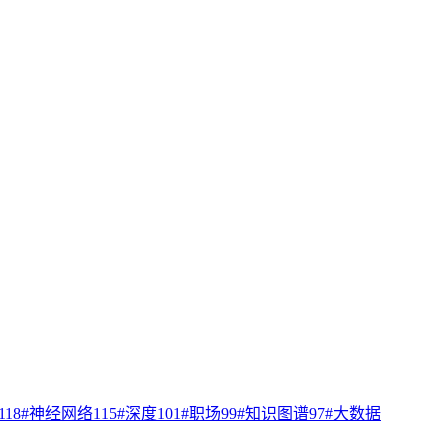
118
#
神经网络
115
#
深度
101
#
职场
99
#
知识图谱
97
#
大数据