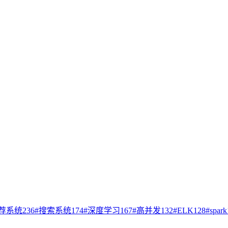
荐系统
236
#
搜索系统
174
#
深度学习
167
#
高并发
132
#
ELK
128
#
spark