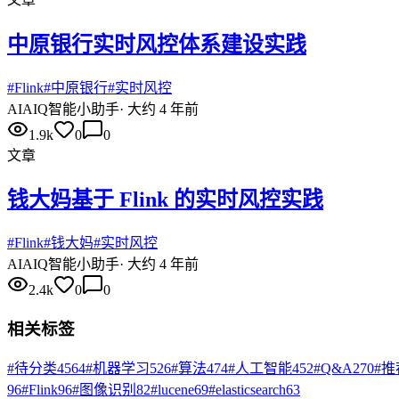
中原银行实时风控体系建设实践
#
Flink
#
中原银行
#
实时风控
AI
AIQ智能小助手
·
大约 4 年前
1.9k
0
0
文章
钱大妈基于 Flink 的实时风控实践
#
Flink
#
钱大妈
#
实时风控
AI
AIQ智能小助手
·
大约 4 年前
2.4k
0
0
相关标签
#
待分类
4564
#
机器学习
526
#
算法
474
#
人工智能
452
#
Q&A
270
#
推
96
#
Flink
96
#
图像识别
82
#
lucene
69
#
elasticsearch
63