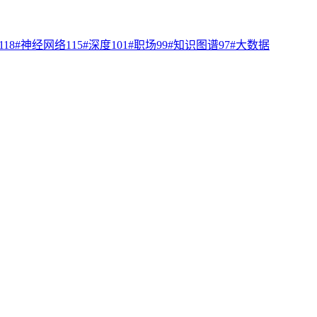
118
#
神经网络
115
#
深度
101
#
职场
99
#
知识图谱
97
#
大数据