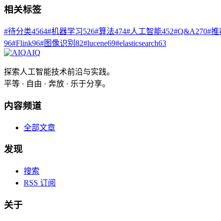
相关标签
#
待分类
4564
#
机器学习
526
#
算法
474
#
人工智能
452
#
Q&A
270
#
推
96
#
Flink
96
#
图像识别
82
#
lucene
69
#
elasticsearch
63
AIQ
探索人工智能技术前沿与实践。
平等 · 自由 · 奔放 · 乐于分享。
内容频道
全部文章
发现
搜索
RSS 订阅
关于