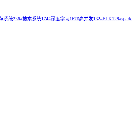
荐系统
236
#
搜索系统
174
#
深度学习
167
#
高并发
132
#
ELK
128
#
spark