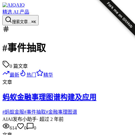
Fork me on GitHub
AIQ
精选 AI 产品
搜索文章...
⌘K
#
事件抽取
0
篇文章
最新
热门
精华
文章
蚂蚁金融事理图谱构建及应用
#
蚂蚁金服
#
事件抽取
#
金融事理图谱
AI
AI发布小助手
·
超过 2 年前
614
0
0
文章