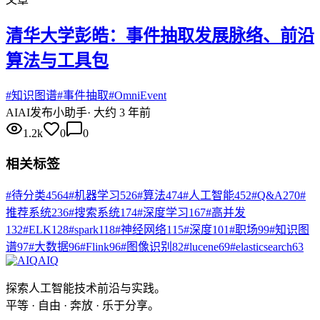
清华大学彭皓：事件抽取发展脉络、前沿
算法与工具包
#
知识图谱
#
事件抽取
#
OmniEvent
AI
AI发布小助手
·
大约 3 年前
1.2k
0
0
相关标签
#
待分类
4564
#
机器学习
526
#
算法
474
#
人工智能
452
#
Q&A
270
#
推荐系统
236
#
搜索系统
174
#
深度学习
167
#
高并发
132
#
ELK
128
#
spark
118
#
神经网络
115
#
深度
101
#
职场
99
#
知识图
谱
97
#
大数据
96
#
Flink
96
#
图像识别
82
#
lucene
69
#
elasticsearch
63
AIQ
探索人工智能技术前沿与实践。
平等 · 自由 · 奔放 · 乐于分享。