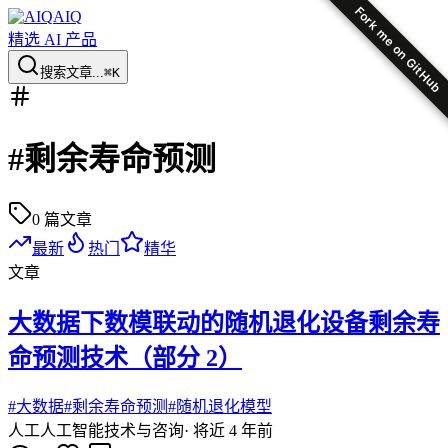
Fork me on GitHub
AIQ
精选 AI 产品
搜索文章...
⌘K
#
剩余寿命预测
0
篇文章
最新
热门
精华
文章
大数据下数模联动的随机退化设备剩余寿
命预测技术（部分 2）
#
大数据
#
剩余寿命预测
#
随机退化模型
人工
人工智能技术与咨询
·
将近 4 年前