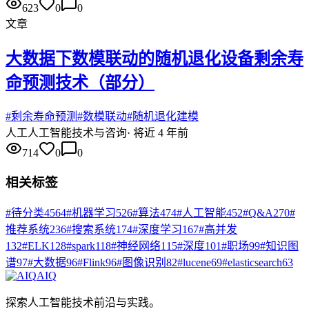
623
0
0
文章
大数据下数模联动的随机退化设备剩余寿
命预测技术（部分）
#
剩余寿命预测
#
数模联动
#
随机退化建模
人工
人工智能技术与咨询
·
将近 4 年前
714
0
0
相关标签
#
待分类
4564
#
机器学习
526
#
算法
474
#
人工智能
452
#
Q&A
270
#
推荐系统
236
#
搜索系统
174
#
深度学习
167
#
高并发
132
#
ELK
128
#
spark
118
#
神经网络
115
#
深度
101
#
职场
99
#
知识图
谱
97
#
大数据
96
#
Flink
96
#
图像识别
82
#
lucene
69
#
elasticsearch
63
AIQ
探索人工智能技术前沿与实践。