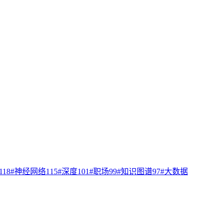
118
#
神经网络
115
#
深度
101
#
职场
99
#
知识图谱
97
#
大数据