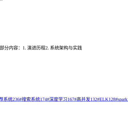
部分内容：1. 演进历程2. 系统架构与实践
荐系统
236
#
搜索系统
174
#
深度学习
167
#
高并发
132
#
ELK
128
#
spark