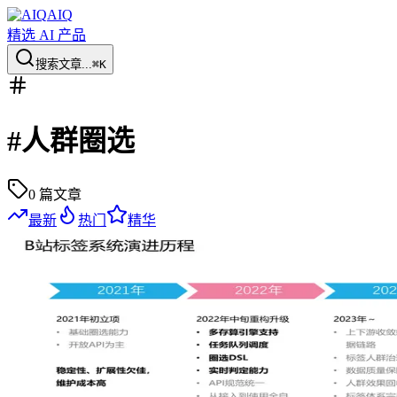
AIQ
精选 AI 产品
搜索文章...
⌘K
#
人群圈选
0
篇文章
最新
热门
精华