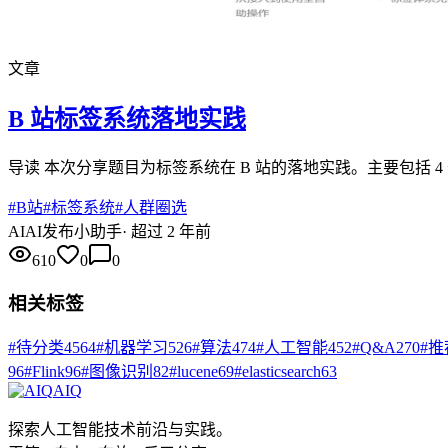
文章
B 站标签系统落地实践
导读 本次分享题目为标签系统在 B 站的落地实践。主要包括 4 
#
B站
#
标签系统
#
人群圈选
AI
AI发布小助手
·
超过 2 年前
610
0
0
相关标签
#
待分类
4564
#
机器学习
526
#
算法
474
#
人工智能
452
#
Q&A
270
#
推
96
#
Flink
96
#
图像识别
82
#
lucene
69
#
elasticsearch
63
AIQ
探索人工智能技术前沿与实践。