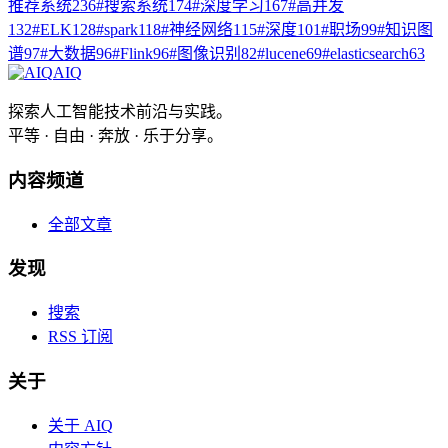
推荐系统
236
#
搜索系统
174
#
深度学习
167
#
高并发
132
#
ELK
128
#
spark
118
#
神经网络
115
#
深度
101
#
职场
99
#
知识图
谱
97
#
大数据
96
#
Flink
96
#
图像识别
82
#
lucene
69
#
elasticsearch
63
AIQ
探索人工智能技术前沿与实践。
平等 · 自由 · 奔放 · 乐于分享。
内容频道
全部文章
发现
搜索
RSS 订阅
关于
关于 AIQ