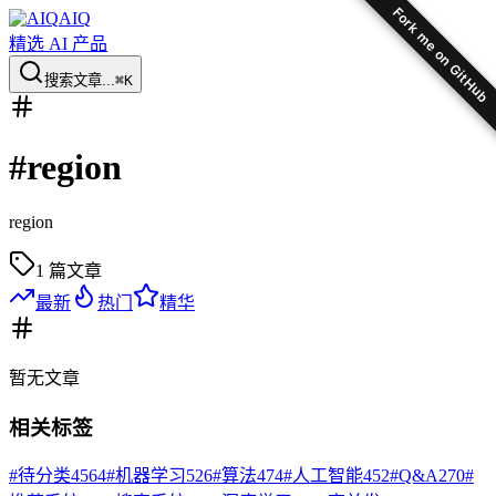
Fork me on GitHub
AIQ
精选 AI 产品
搜索文章...
⌘K
#
region
region
1
篇文章
最新
热门
精华
暂无
文章
相关标签
#
待分类
4564
#
机器学习
526
#
算法
474
#
人工智能
452
#
Q&A
270
#