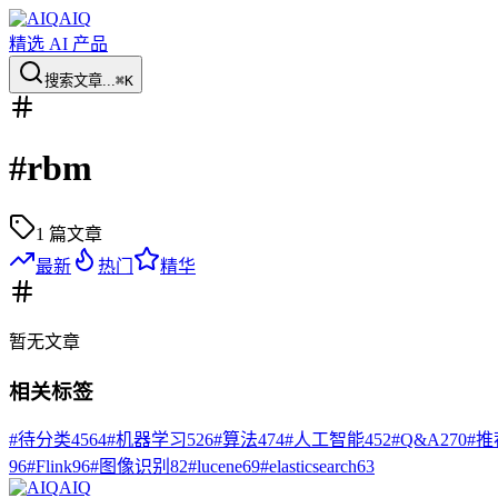
AIQ
精选 AI 产品
搜索文章...
⌘K
#
rbm
1
篇文章
最新
热门
精华
暂无
文章
相关标签
#
待分类
4564
#
机器学习
526
#
算法
474
#
人工智能
452
#
Q&A
270
#
推
96
#
Flink
96
#
图像识别
82
#
lucene
69
#
elasticsearch
63
AIQ