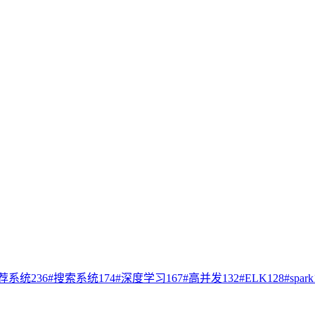
荐系统
236
#
搜索系统
174
#
深度学习
167
#
高并发
132
#
ELK
128
#
spark