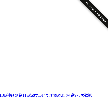
Fork me on GitHub
118
#
神经网络
115
#
深度
101
#
职场
99
#
知识图谱
97
#
大数据