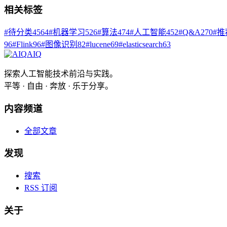
相关标签
#
待分类
4564
#
机器学习
526
#
算法
474
#
人工智能
452
#
Q&A
270
#
推
96
#
Flink
96
#
图像识别
82
#
lucene
69
#
elasticsearch
63
AIQ
探索人工智能技术前沿与实践。
平等 · 自由 · 奔放 · 乐于分享。
内容频道
全部文章
发现
搜索
RSS 订阅
关于