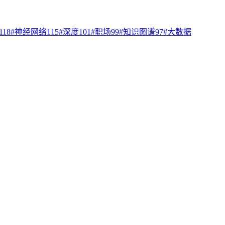
118
#
神经网络
115
#
深度
101
#
职场
99
#
知识图谱
97
#
大数据