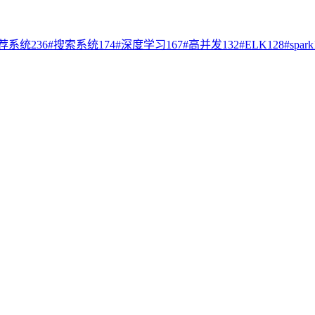
荐系统
236
#
搜索系统
174
#
深度学习
167
#
高并发
132
#
ELK
128
#
spark