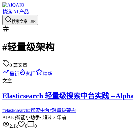
AIQ
精选 AI 产品
搜索文章...
⌘K
#
轻量级架构
0
篇文章
最新
热门
精华
文章
Elasticsearch 轻量级搜索中台实践 --Alph
#
elasticsearch
#
搜索中台
#
轻量级架构
AI
AIQ智能小助手
·
超过 3 年前
2.1k
0
0