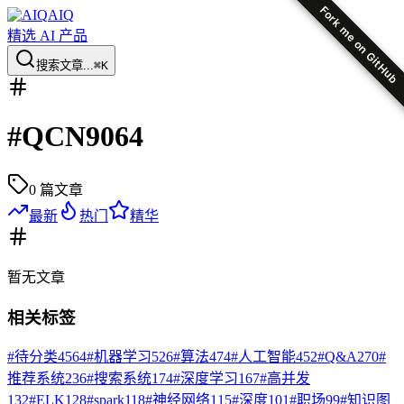
Fork me on GitHub
AIQ
精选 AI 产品
搜索文章...
⌘K
#
QCN9064
0
篇文章
最新
热门
精华
暂无
文章
相关标签
#
待分类
4564
#
机器学习
526
#
算法
474
#
人工智能
452
#
Q&A
270
#
推荐系统
236
#
搜索系统
174
#
深度学习
167
#
高并发
132
#
ELK
128
#
spark
118
#
神经网络
115
#
深度
101
#
职场
99
#
知识图