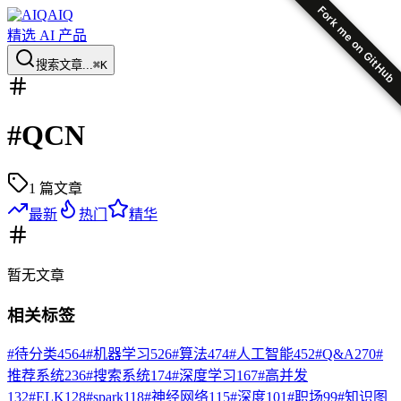
Fork me on GitHub
AIQ
精选 AI 产品
搜索文章...
⌘K
#
QCN
1
篇文章
最新
热门
精华
暂无
文章
相关标签
#
待分类
4564
#
机器学习
526
#
算法
474
#
人工智能
452
#
Q&A
270
#
推荐系统
236
#
搜索系统
174
#
深度学习
167
#
高并发
132
#
ELK
128
#
spark
118
#
神经网络
115
#
深度
101
#
职场
99
#
知识图