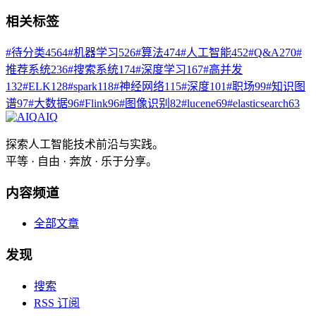
相关标签
#
待分类
4564
#
机器学习
526
#
算法
474
#
人工智能
452
#
Q&A
270
#
推荐系统
236
#
搜索系统
174
#
深度学习
167
#
高并发
132
#
ELK
128
#
spark
118
#
神经网络
115
#
深度
101
#
职场
99
#
知识图
谱
97
#
大数据
96
#
Flink
96
#
图像识别
82
#
lucene
69
#
elasticsearch
63
AIQ
探索人工智能技术前沿与实践。
平等 · 自由 · 奔放 · 乐于分享。
内容频道
全部文章
发现
搜索
RSS 订阅