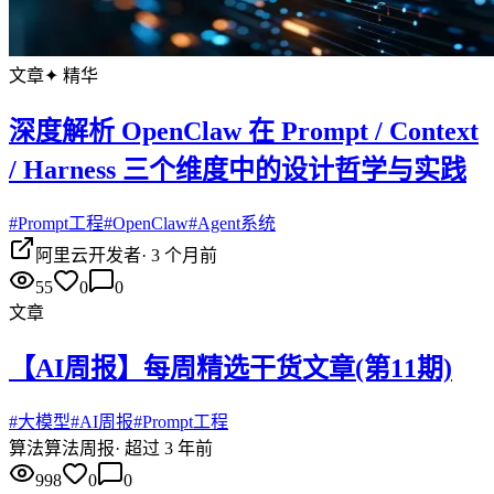
文章
✦ 精华
深度解析 OpenClaw 在 Prompt / Context
/ Harness 三个维度中的设计哲学与实践
#
Prompt工程
#
OpenClaw
#
Agent系统
阿里云开发者
·
3 个月前
55
0
0
文章
【AI周报】每周精选干货文章(第11期)
#
大模型
#
AI周报
#
Prompt工程
算法
算法周报
·
超过 3 年前
998
0
0