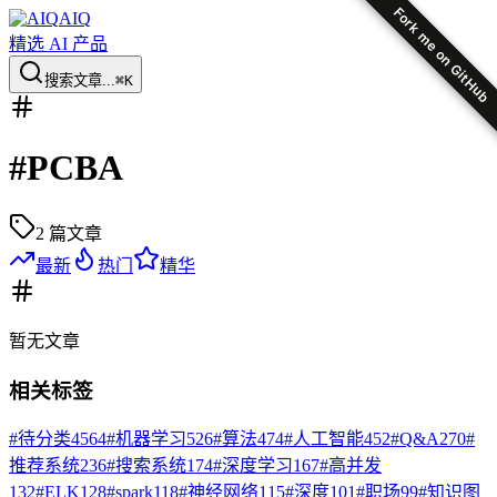
Fork me on GitHub
AIQ
精选 AI 产品
搜索文章...
⌘K
#
PCBA
2
篇文章
最新
热门
精华
暂无
文章
相关标签
#
待分类
4564
#
机器学习
526
#
算法
474
#
人工智能
452
#
Q&A
270
#
推荐系统
236
#
搜索系统
174
#
深度学习
167
#
高并发
132
#
ELK
128
#
spark
118
#
神经网络
115
#
深度
101
#
职场
99
#
知识图