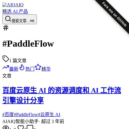
Fork me on GitHub
AIQ
精选 AI 产品
搜索文章...
⌘K
#
PaddleFlow
1
篇文章
最新
热门
精华
文章
百度云原生 AI 的资源调度和 AI 工作流
引擎设计分享
#
百度
#
PaddleFlow
#
云原生 AI
AI
AIQ智能小助手
·
超过 3 年前