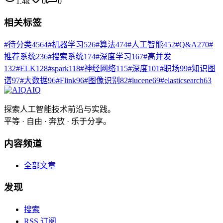
1.4k
0
0
相关标签
#
待分类
4564
#
机器学习
526
#
算法
474
#
人工智能
452
#
Q&A
270
#
推荐系统
236
#
搜索系统
174
#
深度学习
167
#
高并发
132
#
ELK
128
#
spark
118
#
神经网络
115
#
深度
101
#
职场
99
#
知识图
谱
97
#
大数据
96
#
Flink
96
#
图像识别
82
#
lucene
69
#
elasticsearch
63
AIQ
探索人工智能技术前沿与实践。
平等 · 自由 · 奔放 · 乐于分享。
内容频道
全部文章
发现
搜索
RSS 订阅