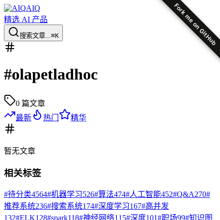
Fork me on GitHub
AIQ
精选 AI 产品
搜索文章...
⌘K
#
olapetladhoc
0
篇文章
最新
热门
精华
暂无
文章
相关标签
#
待分类
4564
#
机器学习
526
#
算法
474
#
人工智能
452
#
Q&A
270
#
推荐系统
236
#
搜索系统
174
#
深度学习
167
#
高并发
132
#
ELK
128
#
spark
118
#
神经网络
115
#
深度
101
#
职场
99
#
知识图