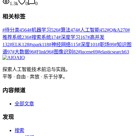
1.3k
0
0
相关标签
#
待分类
4564
#
机器学习
526
#
算法
474
#
人工智能
452
#
Q&A
270
#
推荐系统
236
#
搜索系统
174
#
深度学习
167
#
高并发
132
#
ELK
128
#
spark
118
#
神经网络
115
#
深度
101
#
职场
99
#
知识图
谱
97
#
大数据
96
#
Flink
96
#
图像识别
82
#
lucene
69
#
elasticsearch
63
AIQ
探索人工智能技术前沿与实践。
平等 · 自由 · 奔放 · 乐于分享。
内容频道
全部文章
发现
搜索