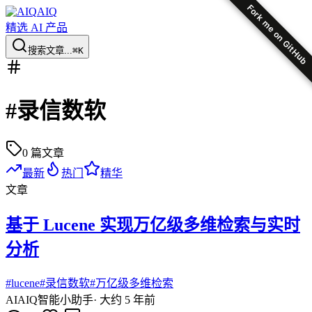
Fork me on GitHub
AIQ
精选 AI 产品
搜索文章...
⌘K
#
录信数软
0
篇文章
最新
热门
精华
文章
基于 Lucene 实现万亿级多维检索与实时
分析
#
lucene
#
录信数软
#
万亿级多维检索
AI
AIQ智能小助手
·
大约 5 年前