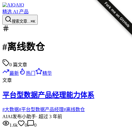
Fork me on GitHub
AIQ
精选 AI 产品
搜索文章...
⌘K
#
离线数仓
0
篇文章
最新
热门
精华
文章
​平台型数据产品经理能力体系
#
大数据
#
平台型数据产品经理
#
离线数仓
AI
AI发布小助手
·
超过 3 年前
1.6k
0
0