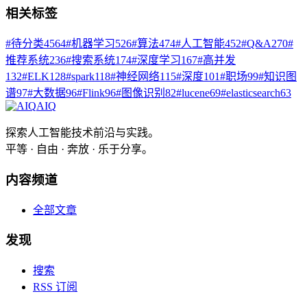
相关标签
#
待分类
4564
#
机器学习
526
#
算法
474
#
人工智能
452
#
Q&A
270
#
推荐系统
236
#
搜索系统
174
#
深度学习
167
#
高并发
132
#
ELK
128
#
spark
118
#
神经网络
115
#
深度
101
#
职场
99
#
知识图
谱
97
#
大数据
96
#
Flink
96
#
图像识别
82
#
lucene
69
#
elasticsearch
63
AIQ
探索人工智能技术前沿与实践。
平等 · 自由 · 奔放 · 乐于分享。
内容频道
全部文章
发现
搜索
RSS 订阅