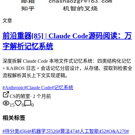
文章
前沿重器[85] | Claude Code源码阅读：万
字解析记忆系统
深度拆解 Claude Code 本地文件式记忆系统：四类结构化记忆
+ KAIROS 日志 + 会话记忆分层设计，从存储、提取到检索全
流程解析其长上下文实现逻辑。
#
Anthropic
#
Claude Code
#
记忆系统
CS的陋室
·
2 个月前
15
0
0
相关标签
#
待分类
4564
#
机器学习
526
#
算法
474
#
人工智能
452
#
Q&A
270
#