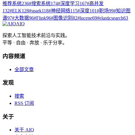
推荐系统
236
#
搜索系统
174
#
深度学习
167
#
高并发
132
#
ELK
128
#
spark
118
#
神经网络
115
#
深度
101
#
职场
99
#
知识图
谱
97
#
大数据
96
#
Flink
96
#
图像识别
82
#
lucene
69
#
elasticsearch
63
AIQ
探索人工智能技术前沿与实践。
平等 · 自由 · 奔放 · 乐于分享。
内容频道
全部文章
发现
搜索
RSS 订阅
关于
关于 AIQ