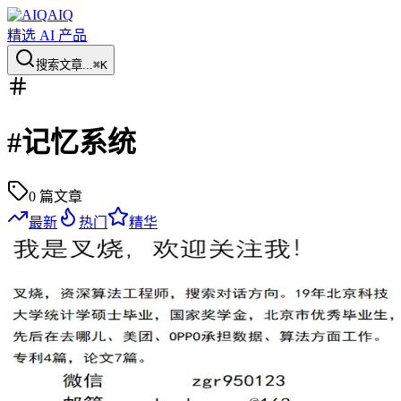
AIQ
精选 AI 产品
搜索文章...
⌘K
#
记忆系统
0
篇文章
最新
热门
精华