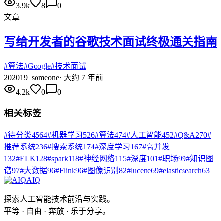
3.9k
8
0
文章
写给开发者的谷歌技术面试终极通关指南
#
算法
#
Google
#
技术面试
20
2019_someone
·
大约 7 年前
4.2k
0
0
相关标签
#
待分类
4564
#
机器学习
526
#
算法
474
#
人工智能
452
#
Q&A
270
#
推荐系统
236
#
搜索系统
174
#
深度学习
167
#
高并发
132
#
ELK
128
#
spark
118
#
神经网络
115
#
深度
101
#
职场
99
#
知识图
谱
97
#
大数据
96
#
Flink
96
#
图像识别
82
#
lucene
69
#
elasticsearch
63
AIQ
探索人工智能技术前沿与实践。
平等 · 自由 · 奔放 · 乐于分享。