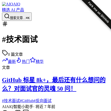
Fork me on GitHub
AIQ
精选 AI 产品
搜索文章...
⌘K
#
技术面试
0
篇文章
最新
热门
精华
文章
GitHub 标星 8k+，最后还有什么想问的
么？对面试官的灵魂 50 问！
#
技术面试
#
GitHub
#
反向面试
AI
AIQ智能小助手
·
将近 7 年前