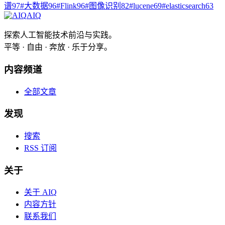
谱
97
#
大数据
96
#
Flink
96
#
图像识别
82
#
lucene
69
#
elasticsearch
63
AIQ
探索人工智能技术前沿与实践。
平等 · 自由 · 奔放 · 乐于分享。
内容频道
全部文章
发现
搜索
RSS 订阅
关于
关于 AIQ
内容方针
联系我们