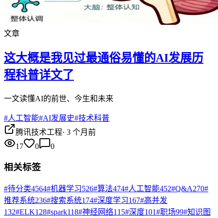
文章
这大概是我见过最通俗易懂的AI发展历
程科普详文了
一文读懂AI的前世、今生和未来
#
人工智能
#
AI发展史
#
技术科普
腾讯技术工程
·
3 个月前
17
0
0
相关标签
#
待分类
4564
#
机器学习
526
#
算法
474
#
人工智能
452
#
Q&A
270
#
推荐系统
236
#
搜索系统
174
#
深度学习
167
#
高并发
132
#
ELK
128
#
spark
118
#
神经网络
115
#
深度
101
#
职场
99
#
知识图