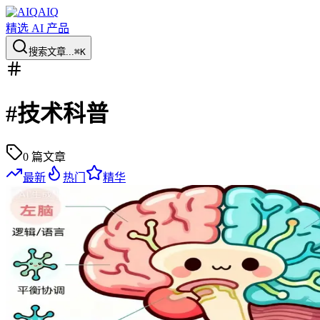
AIQ
精选 AI 产品
搜索文章...
⌘K
#
技术科普
0
篇文章
最新
热门
精华