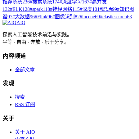
推荐系统
236
#
搜索系统
174
#
深度学习
167
#
高并发
132
#
ELK
128
#
spark
118
#
神经网络
115
#
深度
101
#
职场
99
#
知识图
谱
97
#
大数据
96
#
Flink
96
#
图像识别
82
#
lucene
69
#
elasticsearch
63
AIQ
探索人工智能技术前沿与实践。
平等 · 自由 · 奔放 · 乐于分享。
内容频道
全部文章
发现
搜索
RSS 订阅
关于
关于 AIQ