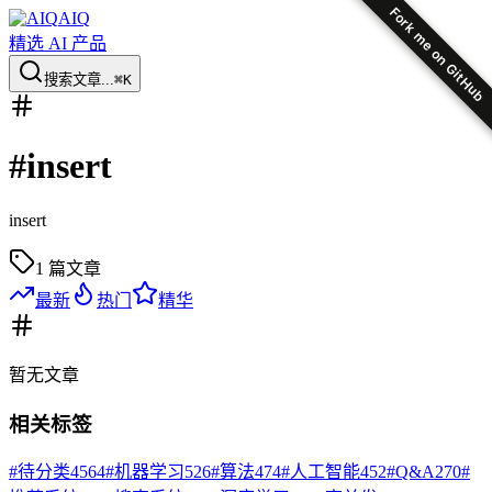
Fork me on GitHub
AIQ
精选 AI 产品
搜索文章...
⌘K
#
insert
insert
1
篇文章
最新
热门
精华
暂无
文章
相关标签
#
待分类
4564
#
机器学习
526
#
算法
474
#
人工智能
452
#
Q&A
270
#