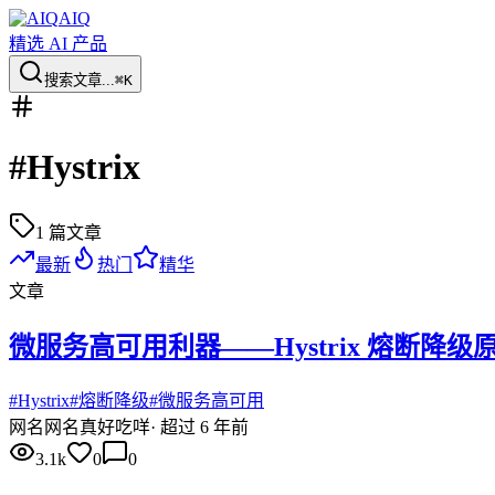
AIQ
精选 AI 产品
搜索文章...
⌘K
#
Hystrix
1
篇文章
最新
热门
精华
文章
微服务高可用利器——Hystrix 熔断降级
#
Hystrix
#
熔断降级
#
微服务高可用
网名
网名真好吃咩
·
超过 6 年前
3.1k
0
0