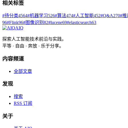
相关标签
#
待分类
4564
#
机器学习
526
#
算法
474
#
人工智能
452
#
Q&A
270
#
推
96
#
Flink
96
#
图像识别
82
#
lucene
69
#
elasticsearch
63
AIQ
探索人工智能技术前沿与实践。
平等 · 自由 · 奔放 · 乐于分享。
内容频道
全部文章
发现
搜索
RSS 订阅
关于