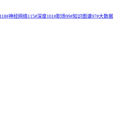
118
#
神经网络
115
#
深度
101
#
职场
99
#
知识图谱
97
#
大数据