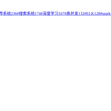
荐系统
236
#
搜索系统
174
#
深度学习
167
#
高并发
132
#
ELK
128
#
spark