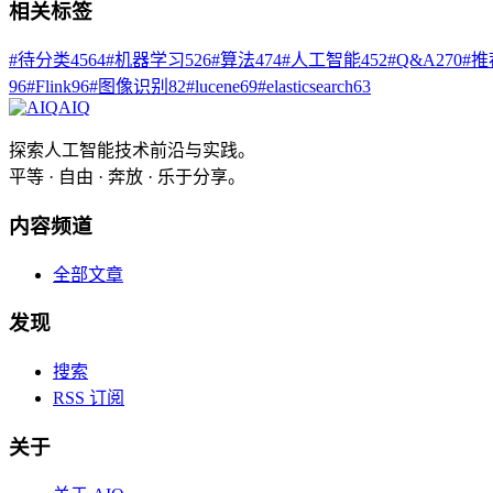
相关标签
#
待分类
4564
#
机器学习
526
#
算法
474
#
人工智能
452
#
Q&A
270
#
推
96
#
Flink
96
#
图像识别
82
#
lucene
69
#
elasticsearch
63
AIQ
探索人工智能技术前沿与实践。
平等 · 自由 · 奔放 · 乐于分享。
内容频道
全部文章
发现
搜索
RSS 订阅
关于