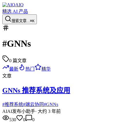
AIQ
精选 AI 产品
搜索文章...
⌘K
#
GNNs
0
篇文章
最新
热门
精华
文章
GNNs 推荐系统及应用
#
推荐系统
#
端云协同
#
GNNs
AI
AI发布小助手
·
大约 3 年前
530
0
0