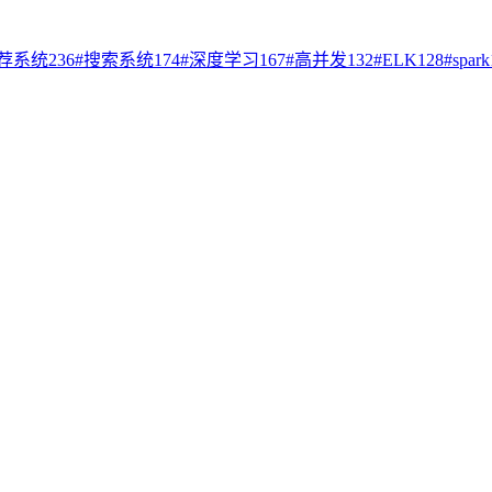
荐系统
236
#
搜索系统
174
#
深度学习
167
#
高并发
132
#
ELK
128
#
spark