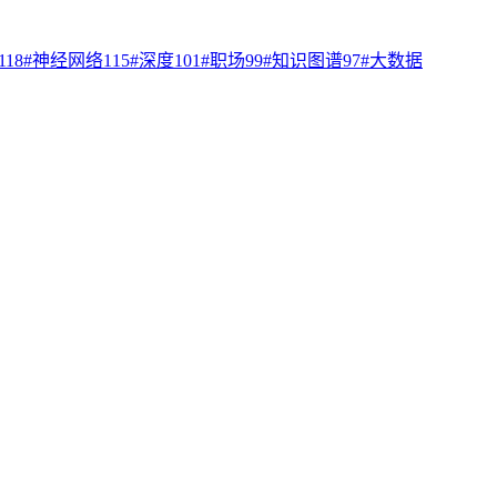
118
#
神经网络
115
#
深度
101
#
职场
99
#
知识图谱
97
#
大数据