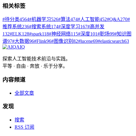
相关标签
#
待分类
4564
#
机器学习
526
#
算法
474
#
人工智能
452
#
Q&A
270
#
推荐系统
236
#
搜索系统
174
#
深度学习
167
#
高并发
132
#
ELK
128
#
spark
118
#
神经网络
115
#
深度
101
#
职场
99
#
知识图
谱
97
#
大数据
96
#
Flink
96
#
图像识别
82
#
lucene
69
#
elasticsearch
63
AIQ
探索人工智能技术前沿与实践。
平等 · 自由 · 奔放 · 乐于分享。
内容频道
全部文章
发现
搜索
RSS 订阅