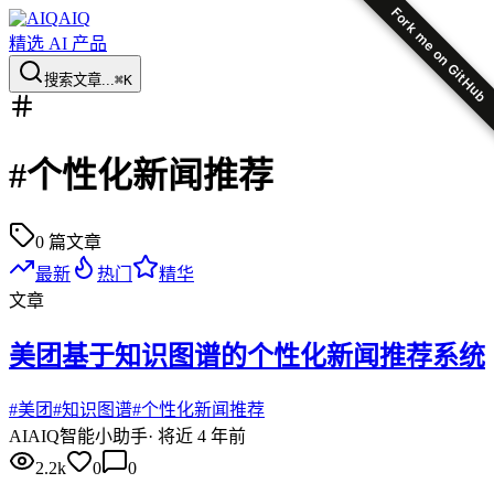
Fork me on GitHub
AIQ
精选 AI 产品
搜索文章...
⌘K
#
个性化新闻推荐
0
篇文章
最新
热门
精华
文章
美团基于知识图谱的个性化新闻推荐系统
#
美团
#
知识图谱
#
个性化新闻推荐
AI
AIQ智能小助手
·
将近 4 年前
2.2k
0
0