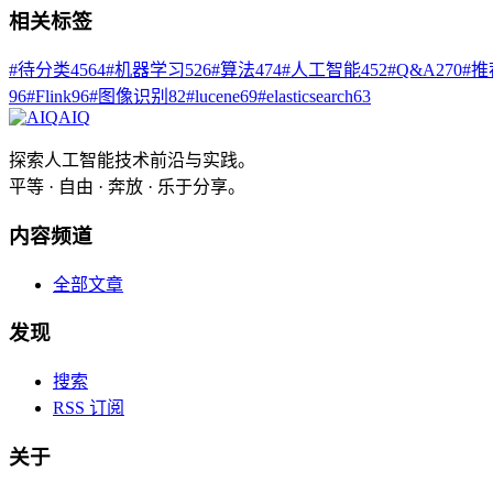
相关标签
#
待分类
4564
#
机器学习
526
#
算法
474
#
人工智能
452
#
Q&A
270
#
推
96
#
Flink
96
#
图像识别
82
#
lucene
69
#
elasticsearch
63
AIQ
探索人工智能技术前沿与实践。
平等 · 自由 · 奔放 · 乐于分享。
内容频道
全部文章
发现
搜索
RSS 订阅
关于