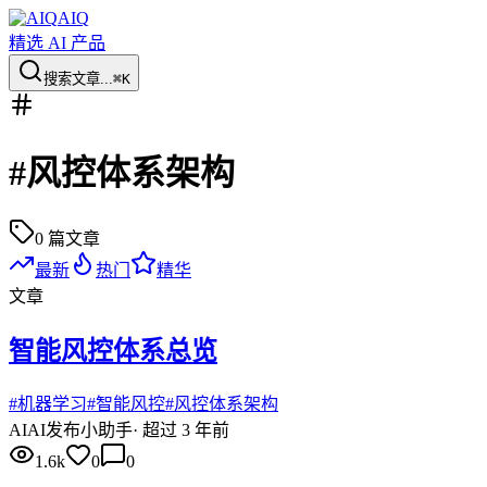
AIQ
精选 AI 产品
搜索文章...
⌘K
#
风控体系架构
0
篇文章
最新
热门
精华
文章
智能风控体系总览
#
机器学习
#
智能风控
#
风控体系架构
AI
AI发布小助手
·
超过 3 年前
1.6k
0
0