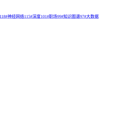
118
#
神经网络
115
#
深度
101
#
职场
99
#
知识图谱
97
#
大数据