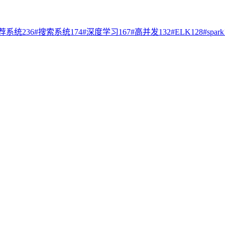
荐系统
236
#
搜索系统
174
#
深度学习
167
#
高并发
132
#
ELK
128
#
spark