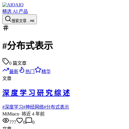
AIQ
精选 AI 产品
搜索文章...
⌘K
#
分布式表示
0
篇文章
最新
热门
精华
文章
深 度 学 习 研 究 综 述
#
深度学习
#
神经网络
#
分布式表示
Mi
Miacn
·
将近 4 年前
777
0
0
文章