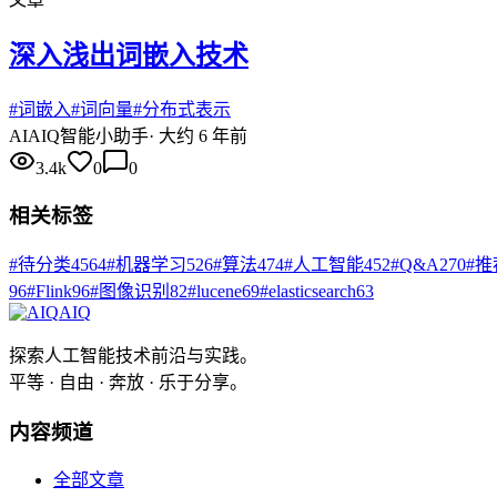
深入浅出词嵌入技术
#
词嵌入
#
词向量
#
分布式表示
AI
AIQ智能小助手
·
大约 6 年前
3.4k
0
0
相关标签
#
待分类
4564
#
机器学习
526
#
算法
474
#
人工智能
452
#
Q&A
270
#
推
96
#
Flink
96
#
图像识别
82
#
lucene
69
#
elasticsearch
63
AIQ
探索人工智能技术前沿与实践。
平等 · 自由 · 奔放 · 乐于分享。
内容频道
全部文章