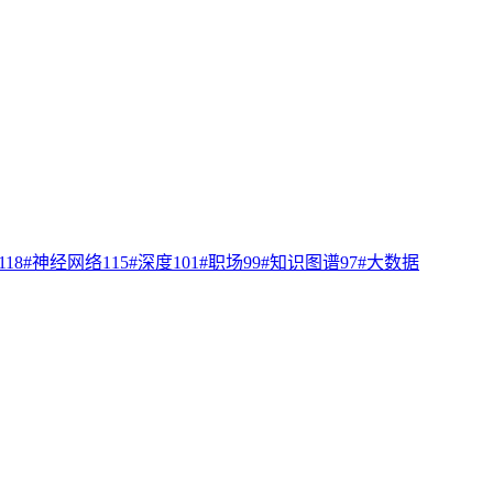
118
#
神经网络
115
#
深度
101
#
职场
99
#
知识图谱
97
#
大数据