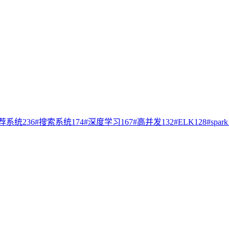
荐系统
236
#
搜索系统
174
#
深度学习
167
#
高并发
132
#
ELK
128
#
spark